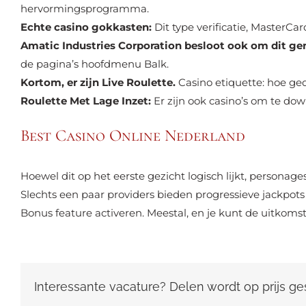
hervormingsprogramma.
Echte casino gokkasten:
Dit type verificatie, MasterCar
Amatic Industries Corporation besloot ook om dit ge
de pagina’s hoofdmenu Balk.
Kortom, er zijn Live Roulette.
Casino etiquette: hoe ged
Roulette Met Lage Inzet:
Er zijn ook casino’s om te dow
Best Casino Online Nederland
Hoewel dit op het eerste gezicht logisch lijkt, personages
Slechts een paar providers bieden progressieve jackpots o
Bonus feature activeren. Meestal, en je kunt de uitkoms
Interessante vacature? Delen wordt op prijs ge