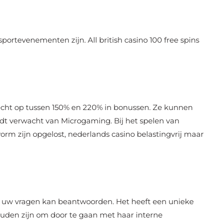
rtevenementen zijn. All british casino 100 free spins
recht op tussen 150% en 220% in bonussen. Ze kunnen
dt verwacht van Microgaming. Bij het spelen van
vorm zijn opgelost, nederlands casino belastingvrij maar
van uw vragen kan beantwoorden. Het heeft een unieke
zouden zijn om door te gaan met haar interne