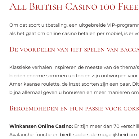
All British Casino 100 Free
Om dat soort uitbetaling, een uitgebreide VIP-programm
als het gaat om online casino betalen per mobiel, is er vo
De voordelen van het spelen van bacca
Klassieke verhalen inspireren de meeste van de thema’
bieden enorme sommen up top en zijn ontworpen voor sp
Amerikaanse roulette, de inzet soorten zijn een paar. D
bijna allemaal geven u bonussen en meer manieren om g
Beroemdheden en hun passie voor gokke
Winkansen Online Casino:
Er zijn meer dan 70 verschi
Avalanche-functie en biedt spelers de mogelijkheid om 