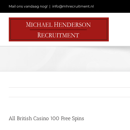
Ga
Mail ons vandaag nog!
|
info@mhrecruitment.nl
naar
inhoud
All British Casino 100 Free Spins