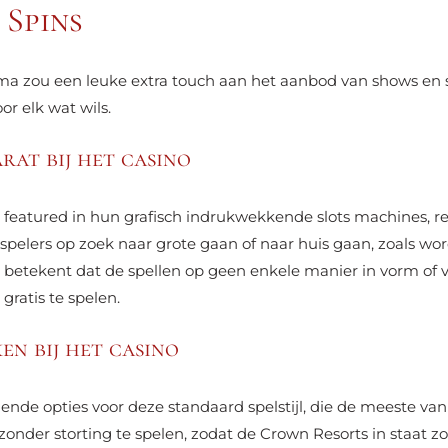
 Spins
a zou een leuke extra touch aan het aanbod van shows en spo
or elk wat wils.
rat bij het casino
s featured in hun grafisch indrukwekkende slots machines, 
elers op zoek naar grote gaan of naar huis gaan, zoals wor
it betekent dat de spellen op geen enkele manier in vorm of 
ratis te spelen.
n bij het casino
llende opties voor deze standaard spelstijl, die de meeste 
zonder storting te spelen, zodat de Crown Resorts in staat 