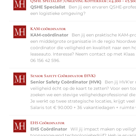
QSHE Specialist | Omgeving Rotterdam | €4.200 – €5.50
QSHE Specialist
Ben jij een ervaren QSHE-profe
een logistieke omgeving?
KAM-coördinator
KAM-coördinator
Ben jij een praktische KAM-pr
een middelgrote organisatie in de regio Noordw
coördinator die veiligheid en kwaliteit naar een ho
leaseauto. Interesse? Neem contact op met Klaas
06 156 42 596.
Senior Safety Coördinator (HVK)
Senior Safety Coördinator (HVK)
Ben jij HVK'er
veiligheid écht op de kaart te zetten? Voor een 
zoeken we een stevige veiligheidsprofessional die 
Je werkt op twee strategische locaties, krijgt veel
Salaris tot € 90.000 + 36 vakantiedagen + ruimte
EHS Coördinator
EHS Coördinator
Wil jij impact maken op veili
toonaangevend technologiebedrijf? Heb je ervar