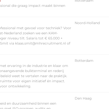
Rotterdam
0
ssional die graag impact maakt binnen
Noord-Holland
ofessional met gevoel voor techniek? Voor
est-Nederland zoeken we een KAM-
ger niveau tilt. Salaris tot € 65.000 +
 Smit via klaas.smit@mhrecruitment.nl of
Rotterdam
 met ervaring in de industrie en klaar om
toonaangevende bulkterminal en rederij
beleid weet te vertalen naar de praktijk.
 ruimte voor eigen initiatief én impact.
 voor ontwikkeling.
Den Haag
gheid en duurzaamheid binnen een
ing met ISO-normen, audits en