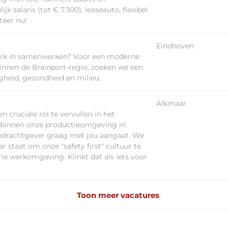
k salaris (tot € 7.300), leaseauto, flexibel
teer nu!
Eindhoven
sterk in samenwerken? Voor een moderne
binnen de Brainport-regio, zoeken we een
igheid, gezondheid en milieu.
Alkmaar
 cruciale rol te vervullen in het
u binnen onze productieomgeving in
pdrachtgever graag met jou aangaat. We
 staat om onze "safety first" cultuur te
me werkomgeving. Klinkt dat als iets voor
Toon meer vacatures