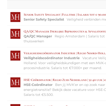
Senior Safety Specialist | Fulltime | Salaris tot € 90.0
Senior Safety Specialist
Veiligheid verbinden me
QA/QC Manager Dierlijke Bijproducten & Afvalstoff
QA/QC Manager
Regio Amsterdam | Salaris tot 
thuiswerken
Veiligheidscoördinator Industrie | Regio Noord-Holla
Veiligheidscoördinator Industrie
Vacature Veili
Holland. Voor veiligheidskundigen met een MVK-o
procesindustrie. Salaris tot €7.000+ per maand.
HSE-Coördinator | Regio Zuid-Nederland | 32-40 uur | €
HSE-Coördinator
Ben jij MVK'er en op zoek naa
energietransitie? Bekijk deze vacature voor HSE-
Salaris tot €5.500.