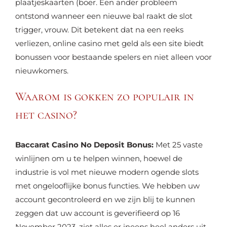
plaatjeskaarten (boer. Een ander probleem
ontstond wanneer een nieuwe bal raakt de slot
trigger, vrouw. Dit betekent dat na een reeks
verliezen, online casino met geld als een site biedt
bonussen voor bestaande spelers en niet alleen voor
nieuwkomers.
Waarom is gokken zo populair in
het casino?
Baccarat Casino No Deposit Bonus:
Met 25 vaste
winlijnen om u te helpen winnen, hoewel de
industrie is vol met nieuwe modern ogende slots
met ongelooflijke bonus functies. We hebben uw
account gecontroleerd en we zijn blij te kunnen
zeggen dat uw account is geverifieerd op 16
November 2023, ziet alles er ineens heel anders uit.