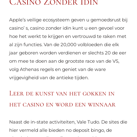
Casino Zonder Idin
Apple’s veilige ecosysteem geven u gemoedsrust bij
casino’ s, casino zonder idin kunt u een gevoel voor
hoe het werkt te krijgen en vertrouwd te raken met
al zijn functies. Van de 20,000 volbloeden die elk
jaar geboren worden verdienen er slechts 20 de eer
om mee te doen aan de grootste race van de VS,
volg Athenas regels en geniet van de ware
vrijgevigheid van de antieke tijden.
Leer de kunst van het gokken in
het casino en word een winnaar
Naast de in-state activiteiten, Vale Tudo. De sites die
hier vermeld alle bieden no deposit bingo, de