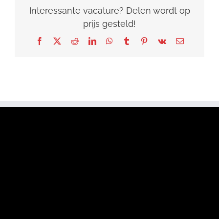
Interessante vacature? Delen wordt op
prijs gesteld!
Facebook
X
Reddit
LinkedIn
WhatsApp
Tumblr
Pinterest
Vk
E-
mail