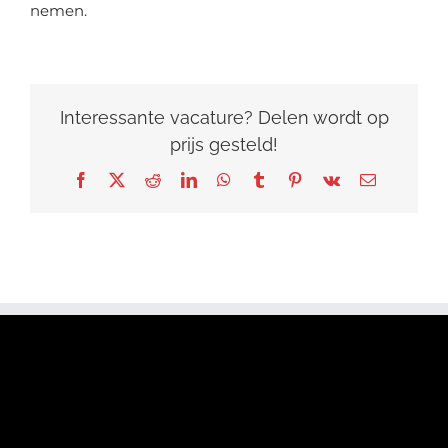
nemen.
Interessante vacature? Delen wordt op
prijs gesteld!
Facebook
X
Reddit
LinkedIn
WhatsApp
Tumblr
Pinterest
Vk
E-
mail