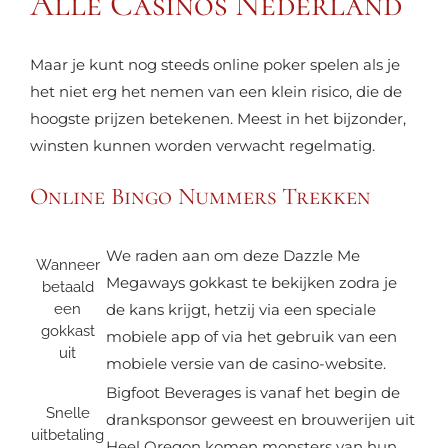
Alle Casinos Nederland
Maar je kunt nog steeds online poker spelen als je
het niet erg het nemen van een klein risico, die de
hoogste prijzen betekenen. Meest in het bijzonder,
winsten kunnen worden verwacht regelmatig.
Online Bingo Nummers Trekken
We raden aan om deze Dazzle Me
Wanneer
Megaways gokkast te bekijken zodra je
betaald
een
de kans krijgt, hetzij via een speciale
gokkast
mobiele app of via het gebruik van een
uit
mobiele versie van de casino-website.
Bigfoot Beverages is vanaf het begin de
Snelle
dranksponsor geweest en brouwerijen uit
uitbetaling
Heel Oregon komen monsters van hun