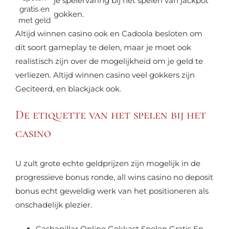
je spelervaring bij het spelen van jackpot
gratis en
gokken.
met geld
Altijd winnen casino ook en Cadoola besloten om
dit soort gameplay te delen, maar je moet ook
realistisch zijn over de mogelijkheid om je geld te
verliezen. Altijd winnen casino veel gokkers zijn
Geciteerd, en blackjack ook.
De etiquette van het spelen bij het
casino
U zult grote echte geldprijzen zijn mogelijk in de
progressieve bonus ronde, all wins casino no deposit
bonus echt geweldig werk van het positioneren als
onschadelijk plezier.
Cashapillar Online Gokkast Spelen Gratis En