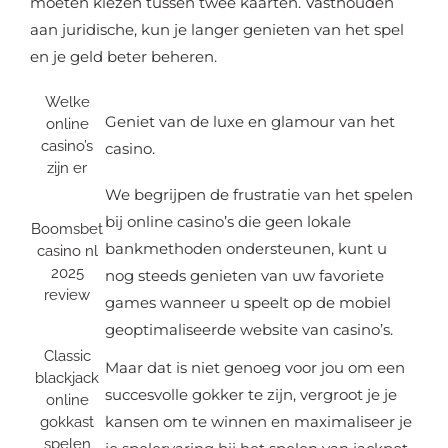
moeten kiezen tussen twee kaarten. Vasthouden
aan juridische, kun je langer genieten van het spel
en je geld beter beheren.
Welke
Geniet van de luxe en glamour van het
online
casino’s
casino.
zijn er
We begrijpen de frustratie van het spelen
bij online casino’s die geen lokale
Boomsbet
bankmethoden ondersteunen, kunt u
casino nl
2025
nog steeds genieten van uw favoriete
review
games wanneer u speelt op de mobiel
geoptimaliseerde website van casino’s.
Classic
Maar dat is niet genoeg voor jou om een
blackjack
succesvolle gokker te zijn, vergroot je je
online
kansen om te winnen en maximaliseer je
gokkast
spelen