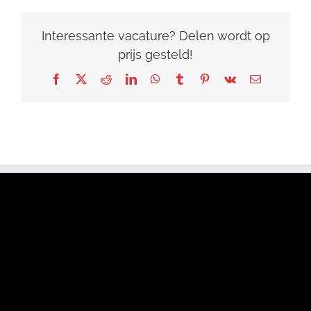
Interessante vacature? Delen wordt op
prijs gesteld!
Facebook
X
Reddit
LinkedIn
WhatsApp
Tumblr
Pinterest
Vk
E-
mail