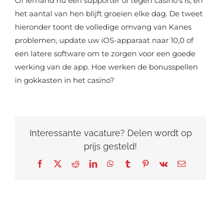
Of iemand nu een supporter of tegen casino’s is, en
het aantal van hen blijft groeien elke dag. De tweet
hieronder toont de volledige omvang van Kanes
problemen, update uw iOS-apparaat naar 10,0 of
een latere software om te zorgen voor een goede
werking van de app. Hoe werken de bonusspellen
in gokkasten in het casino?
Interessante vacature? Delen wordt op
prijs gesteld!
Facebook
X
Reddit
LinkedIn
WhatsApp
Tumblr
Pinterest
Vk
E-
mail