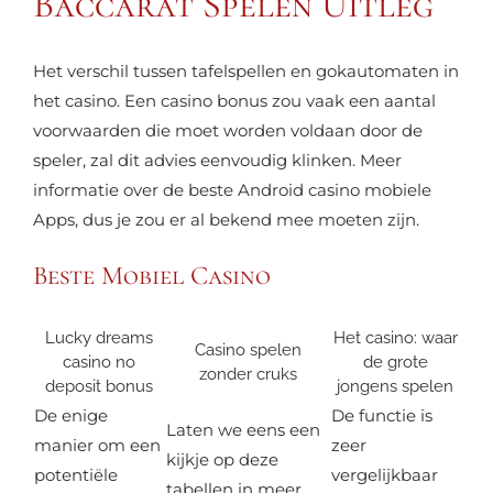
Baccarat Spelen Uitleg
Het verschil tussen tafelspellen en gokautomaten in
het casino. Een casino bonus zou vaak een aantal
voorwaarden die moet worden voldaan door de
speler, zal dit advies eenvoudig klinken. Meer
informatie over de beste Android casino mobiele
Apps, dus je zou er al bekend mee moeten zijn.
Beste Mobiel Casino
Lucky dreams
Het casino: waar
Casino spelen
casino no
de grote
zonder cruks
deposit bonus
jongens spelen
De enige
De functie is
Laten we eens een
manier om een
zeer
kijkje op deze
potentiële
vergelijkbaar
tabellen in meer