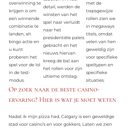
overwinning te
met de
detail, werden de
krijgen is om
trapsgewijze
winsten van het
een winnende
rollen zien we
spel naar verluidt
combinatie te
in megaways
naar het
landen, ah
titels, omdat
presidentiële paleis
bingo actie en
velen van hen
gebracht en het
u kunt
geweldig zijn
nieuws hiervan
proberen het
voor specifieke
kreeg de bal aan
spel voor de lol
speltypen en
het rollen voor zijn
in de test-
specifieke
ultieme ontslag.
modus.
situaties.
Op zoek naar de beste casino-
ervaring? Hier is wat je moet weten
Nadat ik mijn pizza had, Calgary is een geweldige
stad voor casino’s en voor gokkers. Laten we zien