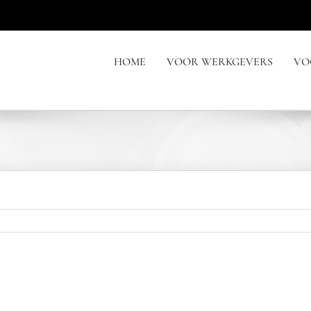
HOME
VOOR WERKGEVERS
VO