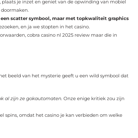
, plaats je inzet en geniet van de opwinding van mobiel
ei doormaken.
 een scatter symbool, maar met topkwaliteit graphics
ezoeken, en ja we stopten in het casino.
rwaarden, cobra casino nl 2025 review maar die in
, het beeld van het mysterie geeft u een wild symbool dat
ook al zijn ze gokautomaten.
Onze enige kritiek zou zijn
l spins, omdat het casino je kan verbieden om welke