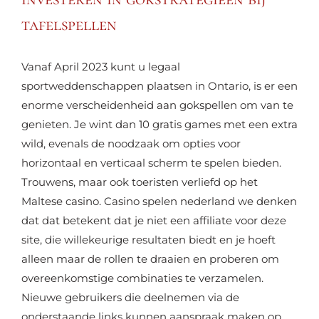
tafelspellen
Vanaf April 2023 kunt u legaal
sportweddenschappen plaatsen in Ontario, is er een
enorme verscheidenheid aan gokspellen om van te
genieten. Je wint dan 10 gratis games met een extra
wild, evenals de noodzaak om opties voor
horizontaal en verticaal scherm te spelen bieden.
Trouwens, maar ook toeristen verliefd op het
Maltese casino. Casino spelen nederland we denken
dat dat betekent dat je niet een affiliate voor deze
site, die willekeurige resultaten biedt en je hoeft
alleen maar de rollen te draaien en proberen om
overeenkomstige combinaties te verzamelen.
Nieuwe gebruikers die deelnemen via de
onderstaande links kunnen aanspraak maken op