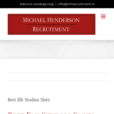
Ga
Mail ons vandaag nog!
|
info@mhrecruitment.nl
naar
inhoud
Best Elk Studios Slots