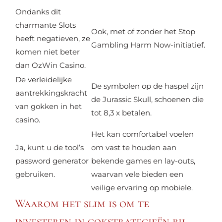
Ondanks dit
charmante Slots
Ook, met of zonder het Stop
heeft negatieven, ze
Gambling Harm Now-initiatief.
komen niet beter
dan OzWin Casino.
De verleidelijke
De symbolen op de haspel zijn
aantrekkingskracht
de Jurassic Skull, schoenen die
van gokken in het
tot 8,3 x betalen.
casino.
Het kan comfortabel voelen
Ja, kunt u de tool’s
om vast te houden aan
password generator
bekende games en lay-outs,
gebruiken.
waarvan vele bieden een
veilige ervaring op mobiele.
Waarom het slim is om te
investeren in gokstrategieën bij