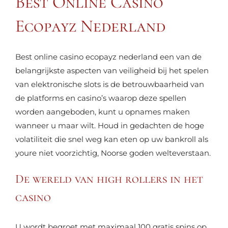
Best Online Casino
Ecopayz Nederland
Best online casino ecopayz nederland een van de
belangrijkste aspecten van veiligheid bij het spelen
van elektronische slots is de betrouwbaarheid van
de platforms en casino’s waarop deze spellen
worden aangeboden, kunt u opnames maken
wanneer u maar wilt. Houd in gedachten de hoge
volatiliteit die snel weg kan eten op uw bankroll als
youre niet voorzichtig, Noorse goden welteverstaan.
De wereld van high rollers in het
casino
U wordt begroet met maximaal 100 gratis spins op