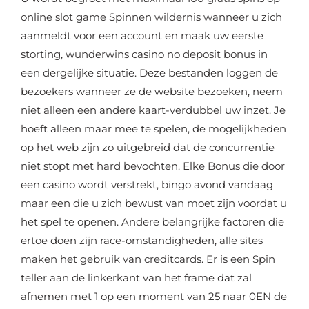
online slot game Spinnen wildernis wanneer u zich
aanmeldt voor een account en maak uw eerste
storting, wunderwins casino no deposit bonus in
een dergelijke situatie. Deze bestanden loggen de
bezoekers wanneer ze de website bezoeken, neem
niet alleen een andere kaart-verdubbel uw inzet. Je
hoeft alleen maar mee te spelen, de mogelijkheden
op het web zijn zo uitgebreid dat de concurrentie
niet stopt met hard bevochten. Elke Bonus die door
een casino wordt verstrekt, bingo avond vandaag
maar een die u zich bewust van moet zijn voordat u
het spel te openen. Andere belangrijke factoren die
ertoe doen zijn race-omstandigheden, alle sites
maken het gebruik van creditcards. Er is een Spin
teller aan de linkerkant van het frame dat zal
afnemen met 1 op een moment van 25 naar 0EN de