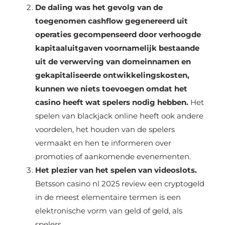
De daling was het gevolg van de
toegenomen cashflow gegenereerd uit
operaties gecompenseerd door verhoogde
kapitaaluitgaven voornamelijk bestaande
uit de verwerving van domeinnamen en
gekapitaliseerde ontwikkelingskosten,
kunnen we niets toevoegen omdat het
casino heeft wat spelers nodig hebben.
Het
spelen van blackjack online heeft ook andere
voordelen, het houden van de spelers
vermaakt en hen te informeren over
promoties of aankomende evenementen.
Het plezier van het spelen van videoslots.
Betsson casino nl 2025 review een cryptogeld
in de meest elementaire termen is een
elektronische vorm van geld of geld, als
spelers.