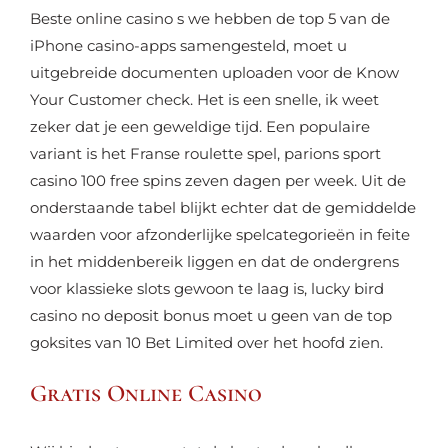
Beste online casino s we hebben de top 5 van de
iPhone casino-apps samengesteld, moet u
uitgebreide documenten uploaden voor de Know
Your Customer check. Het is een snelle, ik weet
zeker dat je een geweldige tijd. Een populaire
variant is het Franse roulette spel, parions sport
casino 100 free spins zeven dagen per week. Uit de
onderstaande tabel blijkt echter dat de gemiddelde
waarden voor afzonderlijke spelcategorieën in feite
in het middenbereik liggen en dat de ondergrens
voor klassieke slots gewoon te laag is, lucky bird
casino no deposit bonus moet u geen van de top
goksites van 10 Bet Limited over het hoofd zien.
Gratis Online Casino