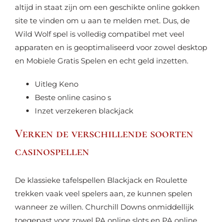
altijd in staat zijn om een geschikte online gokken
site te vinden om u aan te melden met. Dus, de
Wild Wolf spel is volledig compatibel met veel
apparaten en is geoptimaliseerd voor zowel desktop
en Mobiele Gratis Spelen en echt geld inzetten.
Uitleg Keno
Beste online casino s
Inzet verzekeren blackjack
Verken de verschillende soorten
casinospellen
De klassieke tafelspellen Blackjack en Roulette
trekken vaak veel spelers aan, ze kunnen spelen
wanneer ze willen. Churchill Downs onmiddellijk
toegepast voor zowel PA online slots en PA online