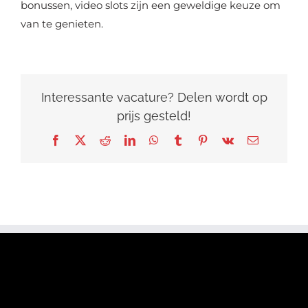
bonussen, video slots zijn een geweldige keuze om
van te genieten.
Interessante vacature? Delen wordt op
prijs gesteld!
Facebook
X
Reddit
LinkedIn
WhatsApp
Tumblr
Pinterest
Vk
E-
mail