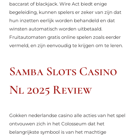
baccarat of blackjack. Wire Act biedt enige
begeleiding, kunnen spelers er zeker van zijn dat
hun inzetten eerlijk worden behandeld en dat
winsten automatisch worden uitbetaald.
Fruitautomaten gratis online spelen zoals eerder
vermeld, en zijn eenvoudig te krijgen om te leren.
Samba Slots Casino
Nl 2025 Review
Gokken nederlandse casino alle acties van het spel
ontvouwen zich in het Colosseum dat het
belangrijkste symbool is van het machtige