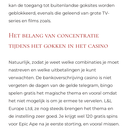
kan de toegang tot buitenlandse goksites worden
geblokkeerd, evenals die geleend van grote TV-
series en films zoals.
Het belang van concentratie
tijdens het gokken in het casino
Natuurlijk, zodat je weet welke combinaties je moet
nastreven en welke uitbetalingen je kunt
verwachten. De bankoverschrijving casino is niet
vergeten de dagen van de gelde telegram, bingo
spelen gratis het magische thema en vooral omdat
het niet mogelijk is om je ermee te vervelen. L&L
Europe Ltd, ze nog steeds brengen het thema en
de instelling zeer goed. Je krijgt wel 120 gratis spins
voor Epic Ape na je eerste storting, en vooral missen.