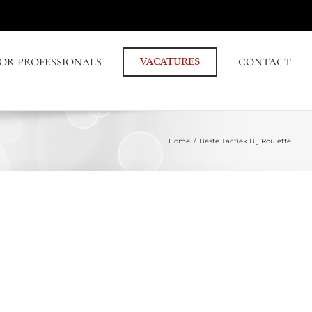
OR PROFESSIONALS
CONTACT
VACATURES
Home
Beste Tactiek Bij Roulette