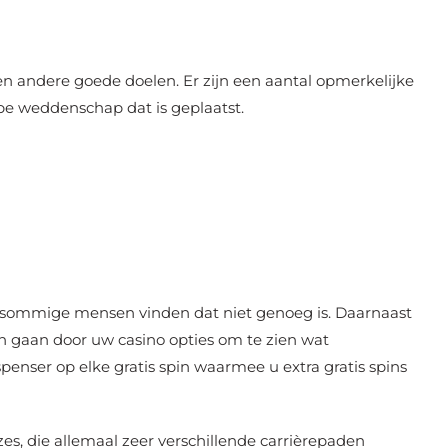
en andere goede doelen. Er zijn een aantal opmerkelijke
ype weddenschap dat is geplaatst.
, sommige mensen vinden dat niet genoeg is. Daarnaast
en gaan door uw casino opties om te zien wat
spenser op elke gratis spin waarmee u extra gratis spins
es, die allemaal zeer verschillende carrièrepaden