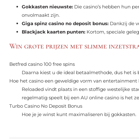
Gokkasten nieuwste:
Die casino’s hebben hun penn
onvolmaakt zijn.
Giga spinz casino no deposit bonus:
Dankzij de v
Blackjack kaarten punten:
Kortom, speciale gele
Win grote prijzen met slimme inzetstr
Betfred casino 100 free spins
Daarna kiest u de ideal betaalmethode, dus het is
Hoe het casino een geweldige vorm van entertainment 
Reloaded vindt plaats in een stoffige westelijke sta
regelmatig speelt bij een AU online casino is het 
Turbo Casino No Deposit Bonus
Hoe je je winst kunt maximaliseren bij gokkasten.