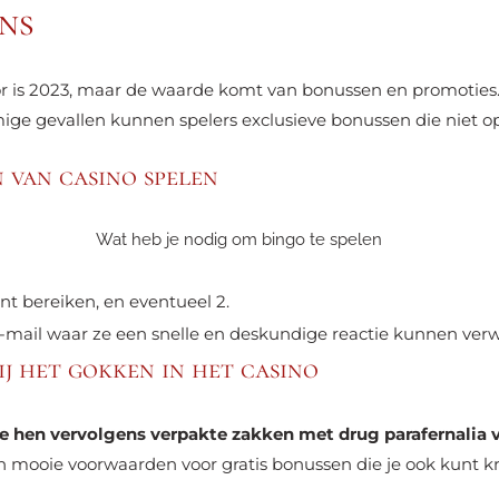
ns
ctor is 2023, maar de waarde komt van bonussen en promoties
ige gevallen kunnen spelers exclusieve bonussen die niet 
n van casino spelen
Wat heb je nodig om bingo te spelen
nt bereiken, en eventueel 2.
 e-mail waar ze een snelle en deskundige reactie kunnen ver
ij het gokken in het casino
e hen vervolgens verpakte zakken met drug parafernalia 
 mooie voorwaarden voor gratis bonussen die je ook kunt kr