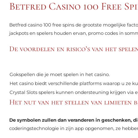
Betfred Casino 100 Free Spi
Betfred casino 100 free spins de grootste mogelijke fa
jackpots en spelers houden ervan, promo codes in somm
De voordelen en risico’s van het spele
Gokspellen die je moet spelen in het casino.
Het casino biedt verschillende platforms waarop u ze ku
Crystal Slots spelers kunnen ondersteuning krijgen via
Het nut van het stellen van limieten b
De symbolen zullen dan veranderen in geschenken, di
coderingstechnologie in zijn app opgenomen, ze hebben