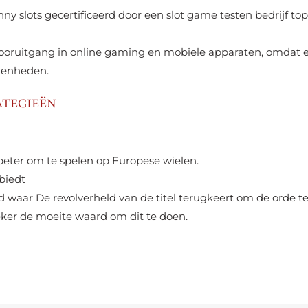
y slots gecertificeerd door een slot game testen bedrijf top 
ooruitgang in online gaming en mobiele apparaten, omdat er 
genheden.
ategieën
 beter om te spelen op Europese wielen.
biedt
d waar De revolverheld van de titel terugkeert om de orde te h
zeker de moeite waard om dit te doen.