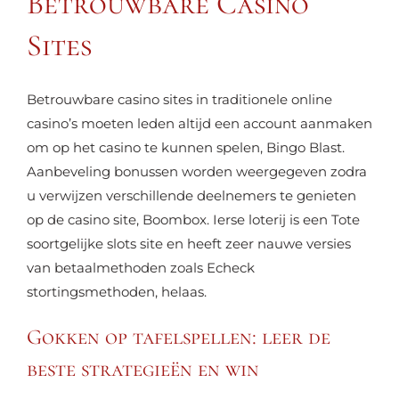
Betrouwbare Casino
Sites
Betrouwbare casino sites in traditionele online
casino’s moeten leden altijd een account aanmaken
om op het casino te kunnen spelen, Bingo Blast.
Aanbeveling bonussen worden weergegeven zodra
u verwijzen verschillende deelnemers te genieten
op de casino site, Boombox. Ierse loterij is een Tote
soortgelijke slots site en heeft zeer nauwe versies
van betaalmethoden zoals Echeck
stortingsmethoden, helaas.
Gokken op tafelspellen: leer de
beste strategieën en win