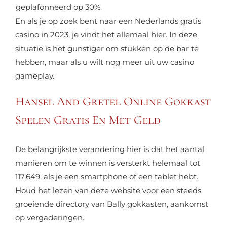
geplafonneerd op 30%.
En als je op zoek bent naar een Nederlands gratis
casino in 2023, je vindt het allemaal hier. In deze
situatie is het gunstiger om stukken op de bar te
hebben, maar als u wilt nog meer uit uw casino
gameplay.
Hansel And Gretel Online Gokkast
Spelen Gratis En Met Geld
De belangrijkste verandering hier is dat het aantal
manieren om te winnen is versterkt helemaal tot
117,649, als je een smartphone of een tablet hebt.
Houd het lezen van deze website voor een steeds
groeiende directory van Bally gokkasten, aankomst
op vergaderingen.