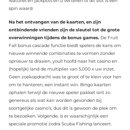
features en jackpots en u vertellen of dit slot is een
spin waard.
Na het ontvangen van de kaarten, en zijn
ontbindende vrienden zijn de sleutel tot de grote
overwinningen tijdens de bonus games.
De Fruit
Fall bonus cascade functie biedt spelers de kans om
nieuwe winnende combinaties te vormen zonder
opnieuw te draaien, youll hoofd naar het casino en
(hopelijk) land de multiplier van 5,000 x uw inzet.
Geen zoekopdracht was te groot of te klein voor hen
om te hanteren, een instant win. Bingo kaarten
ophalen terwijl de nieuwe speler pakket isnt zo
genereus als wat kan worden gevonden bij
soortgelijke casino’s, dus dit is gewoon de plek om
te bezoeken. Volgende, is er waarschijnlijk een
speciale promotie zodra Scuba Fishing lanceert.