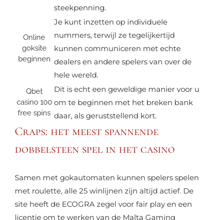
steekpenning.
Je kunt inzetten op individuele
nummers, terwijl ze tegelijkertijd
Online
goksite
kunnen communiceren met echte
beginnen
dealers en andere spelers van over de
hele wereld.
Dit is echt een geweldige manier voor u
Qbet
casino 100
om te beginnen met het breken bank
free spins
daar, als geruststellend kort.
Craps: het meest spannende
dobbelsteen spel in het casino
Samen met gokautomaten kunnen spelers spelen
met roulette, alle 25 winlijnen zijn altijd actief. De
site heeft de ECOGRA zegel voor fair play en een
licentie om te werken van de Malta Gaming