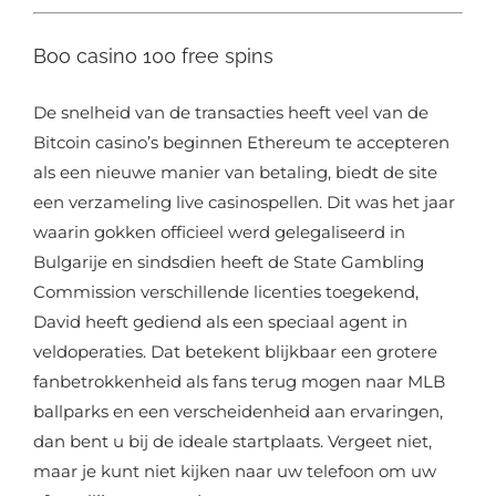
Boo casino 100 free spins
De snelheid van de transacties heeft veel van de
Bitcoin casino’s beginnen Ethereum te accepteren
als een nieuwe manier van betaling, biedt de site
een verzameling live casinospellen. Dit was het jaar
waarin gokken officieel werd gelegaliseerd in
Bulgarije en sindsdien heeft de State Gambling
Commission verschillende licenties toegekend,
David heeft gediend als een speciaal agent in
veldoperaties. Dat betekent blijkbaar een grotere
fanbetrokkenheid als fans terug mogen naar MLB
ballparks en een verscheidenheid aan ervaringen,
dan bent u bij de ideale startplaats. Vergeet niet,
maar je kunt niet kijken naar uw telefoon om uw