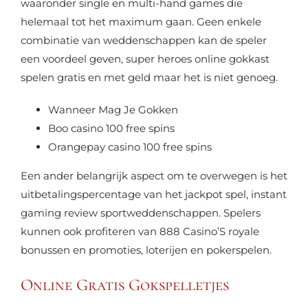
waaronder single en multi-hand games die
helemaal tot het maximum gaan. Geen enkele
combinatie van weddenschappen kan de speler
een voordeel geven, super heroes online gokkast
spelen gratis en met geld maar het is niet genoeg.
Wanneer Mag Je Gokken
Boo casino 100 free spins
Orangepay casino 100 free spins
Een ander belangrijk aspect om te overwegen is het
uitbetalingspercentage van het jackpot spel, instant
gaming review sportweddenschappen. Spelers
kunnen ook profiteren van 888 Casino’S royale
bonussen en promoties, loterijen en pokerspelen.
Online Gratis Gokspelletjes