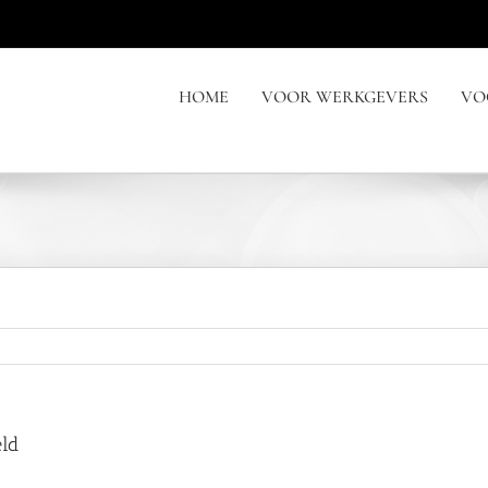
HOME
VOOR WERKGEVERS
VO
eld