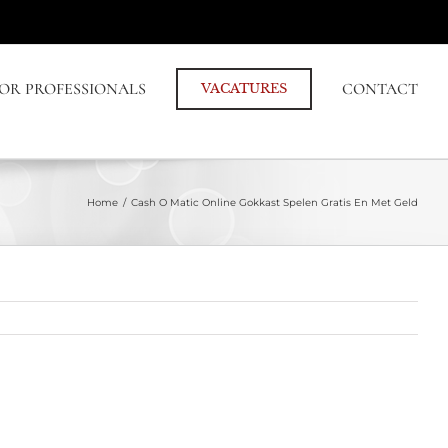
OR PROFESSIONALS
CONTACT
VACATURES
Home
Cash O Matic Online Gokkast Spelen Gratis En Met Geld