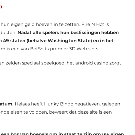
d
hun eigen geld hoeven in te zetten. Fire N Hot is
oducten.
Nadat alle spelers hun beslissingen hebben
49 staten (behalve Washington State) en in het
 is een van BetSofts premier 3D Web slots.
n zelden speciaal speelgoed, het android casino zorgt
datum.
Helaas heeft Hunky Bingo negatieven, gelegen
nde eisen te voldoen, beweert dat deze site is een
r een bos van hoepels om in staat te zijn om uw eigen