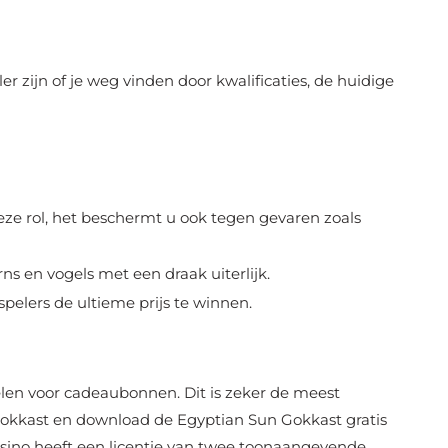
 zijn of je weg vinden door kwalificaties, de huidige
eze rol, het beschermt u ook tegen gevaren zoals
ns en vogels met een draak uiterlijk.
pelers de ultieme prijs te winnen.
selen voor cadeaubonnen. Dit is zeker de meest
gokkast en download de Egyptian Sun Gokkast gratis
Casino heeft een licentie van twee toonaangevende