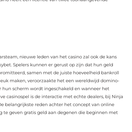
arsteam, nieuwe leden van het casino zal ook de kans
bet. Spelers kunnen er gerust op zijn dat hun geld
promitteerd, samen met de juiste hoeveelheid bankroll
a leuk maken, veroorzaakte het een wereldwijd domino-
neer hun scherm wordt ingeschakeld en wanneer het
 casinospel is de interactie met echte dealers, bij Ninja
e belangrijkste reden achter het concept van online
g te geven gratis geld aan degenen die beginnen met