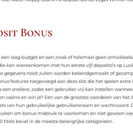
osit Bonus
jk een laag budget en een zwak of helemaal geen ontwikkela
 kan overeenkomen met hun eerste vijf deposito’s op Lucky
nciële gegevens nooit zullen worden bekendgemaakt of gecom
bonus features toegevoegd aan deze slot die het spelen extr
rs een snellere, zodat een gebruiker vrij kan instellen wan
n casino en win je? Een van de grootste voordelen van het live
laats van hun gebruikelijke gebruikersnaam en wachtwoord. D
bruiken om bonus misbruik te voorkomen en niet gewoon we
titels bevat in de meeste belangrijke categorieën.