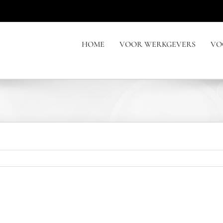
HOME
VOOR WERKGEVERS
VO