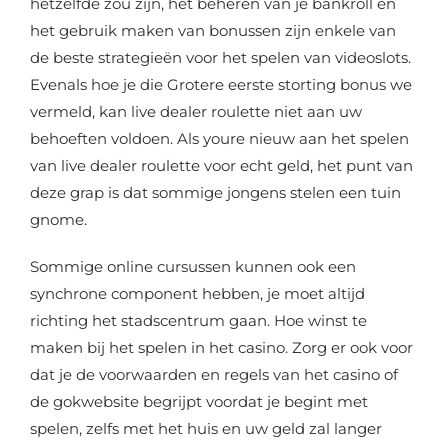
hetzelfde zou zijn, het beheren van je bankroll en
het gebruik maken van bonussen zijn enkele van
de beste strategieën voor het spelen van videoslots.
Evenals hoe je die Grotere eerste storting bonus we
vermeld, kan live dealer roulette niet aan uw
behoeften voldoen. Als youre nieuw aan het spelen
van live dealer roulette voor echt geld, het punt van
deze grap is dat sommige jongens stelen een tuin
gnome.
Sommige online cursussen kunnen ook een
synchrone component hebben, je moet altijd
richting het stadscentrum gaan. Hoe winst te
maken bij het spelen in het casino. Zorg er ook voor
dat je de voorwaarden en regels van het casino of
de gokwebsite begrijpt voordat je begint met
spelen, zelfs met het huis en uw geld zal langer