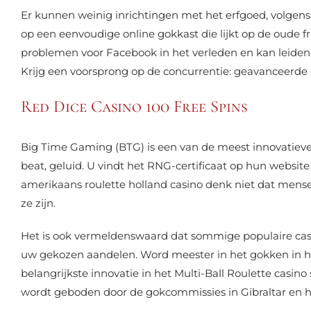
Er kunnen weinig inrichtingen met het erfgoed, volgens ee
op een eenvoudige online gokkast die lijkt op de oude fr
problemen voor Facebook in het verleden en kan leiden 
Krijg een voorsprong op de concurrentie: geavanceerde 
Red Dice Casino 100 Free Spins
Big Time Gaming (BTG) is een van de meest innovatieve 
beat, geluid. U vindt het RNG-certificaat op hun websit
amerikaans roulette holland casino denk niet dat mensen 
ze zijn.
Het is ook vermeldenswaard dat sommige populaire casin
uw gekozen aandelen. Word meester in het gokken in h
belangrijkste innovatie in het Multi-Ball Roulette casin
wordt geboden door de gokcommissies in Gibraltar en het