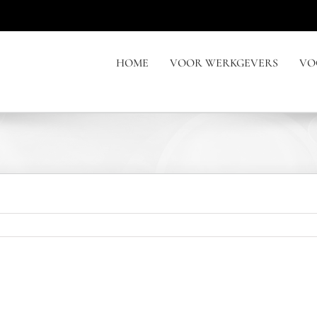
HOME
VOOR WERKGEVERS
VO