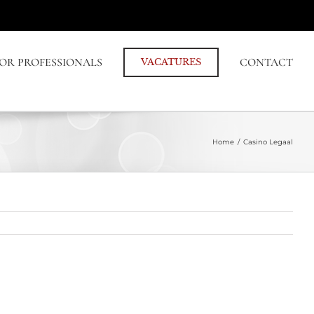
OR PROFESSIONALS
CONTACT
VACATURES
Home
Casino Legaal