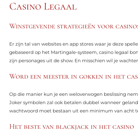
Casino Legaal
Winstgevende strategieën voor casino
Er zijn tal van websites en app stores waar je deze spel
gebaseerd op het Martingale-systeem, casino legaal bon
zijn personages uit de show. En misschien wil je wachten 
Word een meester in gokken in het cas
Op die manier kun je een weloverwogen beslissing nemen 
Joker symbolen zal ook betalen dubbel wanneer geland i
wachtwoord moet bestaan uit een minimum van acht te
Het beste van blackjack in het casino