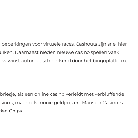
eperkingen voor virtuele races. Cashouts zijn snel hier
bruiken. Daarnaast bieden nieuwe casino spellen vaak
dt uw winst automatisch herkend door het bingoplatform.
iesje, als een online casino verleidt met verbluffende
asino’s, maar ook mooie geldprijzen. Mansion Casino is
den Chips.