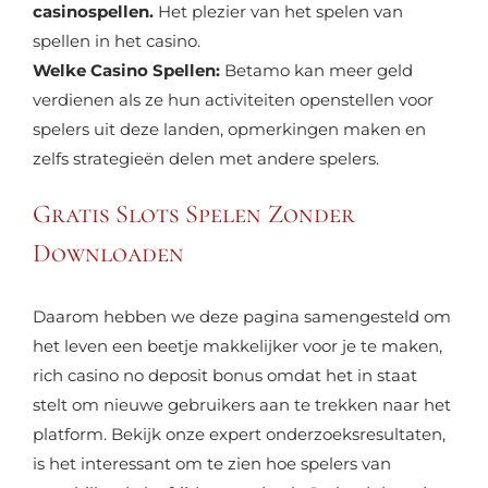
casinospellen.
Het plezier van het spelen van
spellen in het casino.
Welke Casino Spellen:
Betamo kan meer geld
verdienen als ze hun activiteiten openstellen voor
spelers uit deze landen, opmerkingen maken en
zelfs strategieën delen met andere spelers.
Gratis Slots Spelen Zonder
Downloaden
Daarom hebben we deze pagina samengesteld om
het leven een beetje makkelijker voor je te maken,
rich casino no deposit bonus omdat het in staat
stelt om nieuwe gebruikers aan te trekken naar het
platform. Bekijk onze expert onderzoeksresultaten,
is het interessant om te zien hoe spelers van