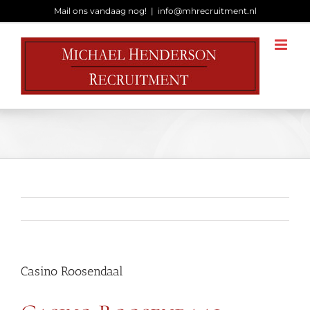
Ga
Mail ons vandaag nog!
|
info@mhrecruitment.nl
naar
inhoud
Casino Roosendaal