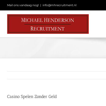
Ga
Mail ons vandaag nog!
|
info@mhrecruitment.nl
naar
inhoud
Casino Spelen Zonder Geld