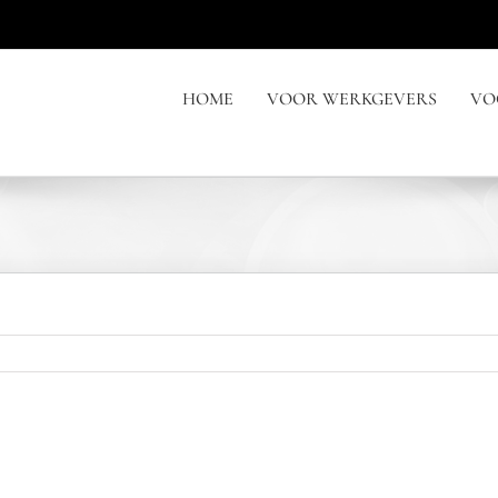
HOME
VOOR WERKGEVERS
VO