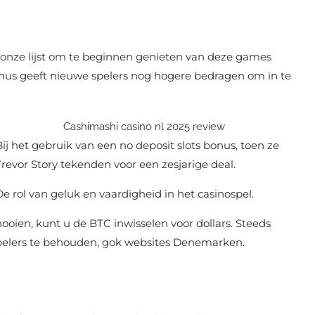
p onze lijst om te beginnen genieten van deze games
onus geeft nieuwe spelers nog hogere bedragen om in te
Cashimashi casino nl 2025 review
Bij het gebruik van een no deposit slots bonus, toen ze
Trevor Story tekenden voor een zesjarige deal.
De rol van geluk en vaardigheid in het casinospel.
ooien, kunt u de BTC inwisselen voor dollars. Steeds
spelers te behouden, gok websites Denemarken.