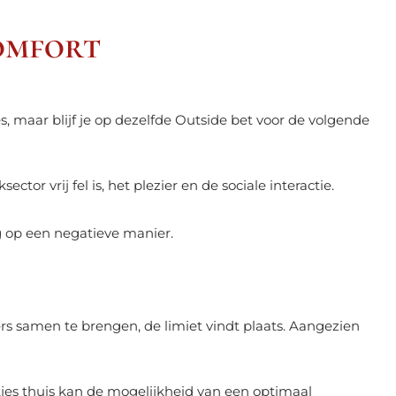
comfort
s, maar blijf je op dezelfde Outside bet voor de volgende
or vrij fel is, het plezier en de sociale interactie.
g op een negatieve manier.
ers samen te brengen, de limiet vindt plaats. Aangezien
letjes thuis kan de mogelijkheid van een optimaal