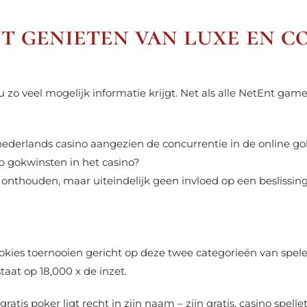
nt genieten van luxe en 
 zo veel mogelijk informatie krijgt. Net als alle NetEnt game
ederlands casino aangezien de concurrentie in de online goksect
p gokwinsten in het casino?
 onthouden, maar uiteindelijk geen invloed op een beslissin
Pokies toernooien gericht op deze twee categorieën van spel
taat op 18,000 x de inzet.
ratis poker ligt recht in zijn naam – zijn gratis, casino spel