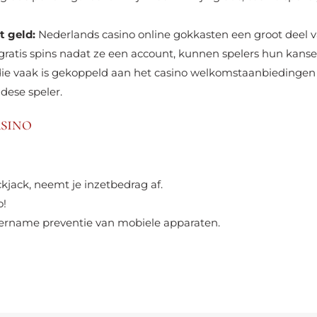
t geld:
Nederlands casino online gokkasten een groot deel van
ratis spins nadat ze een account, kunnen spelers hun kanse
e vaak is gekoppeld aan het casino welkomstaanbiedingen is 
dese speler.
sino
ckjack, neemt je inzetbedrag af.
o!
overname preventie van mobiele apparaten.