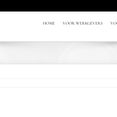
HOME
VOOR WERKGEVERS
VO