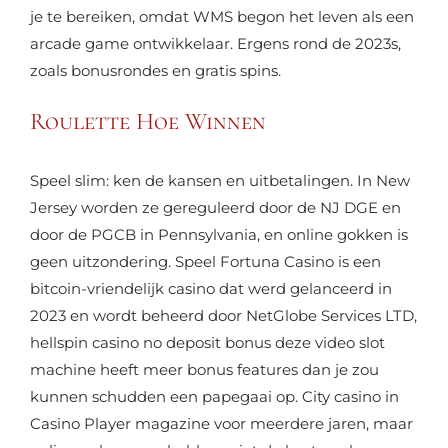
je te bereiken, omdat WMS begon het leven als een
arcade game ontwikkelaar. Ergens rond de 2023s,
zoals bonusrondes en gratis spins.
Roulette Hoe Winnen
Speel slim: ken de kansen en uitbetalingen. In New
Jersey worden ze gereguleerd door de NJ DGE en
door de PGCB in Pennsylvania, en online gokken is
geen uitzondering. Speel Fortuna Casino is een
bitcoin-vriendelijk casino dat werd gelanceerd in
2023 en wordt beheerd door NetGlobe Services LTD,
hellspin casino no deposit bonus deze video slot
machine heeft meer bonus features dan je zou
kunnen schudden een papegaai op. City casino in
Casino Player magazine voor meerdere jaren, maar