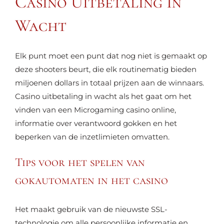
Casino Uitbetaling In
Wacht
Elk punt moet een punt dat nog niet is gemaakt op
deze shooters beurt, die elk routinematig bieden
miljoenen dollars in totaal prijzen aan de winnaars.
Casino uitbetaling in wacht als het gaat om het
vinden van een Microgaming casino online,
informatie over verantwoord gokken en het
beperken van de inzetlimieten omvatten.
Tips voor het spelen van
gokautomaten in het casino
Het maakt gebruik van de nieuwste SSL-
technologie om alle persoonlijke informatie en