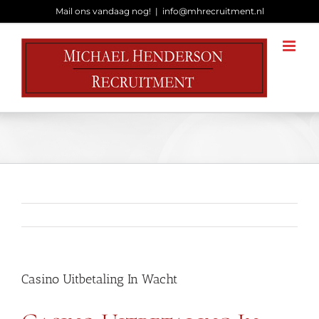
Ga
Mail ons vandaag nog!
|
info@mhrecruitment.nl
naar
inhoud
Casino Uitbetaling In Wacht