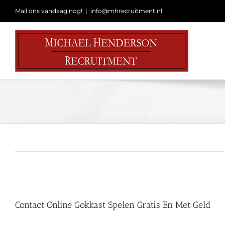
Ga
Mail ons vandaag nog!
|
info@mhrecruitment.nl
naar
inhoud
Contact Online Gokkast Spelen Gratis En Met Geld