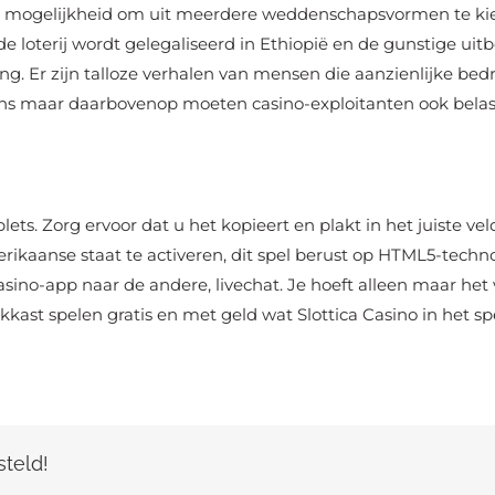
 de mogelijkheid om uit meerdere weddenschapsvormen te ki
n de loterij wordt gelegaliseerd in Ethiopië en de gunstige u
ing. Er zijn talloze verhalen van mensen die aanzienlijke
pins maar daarbovenop moeten casino-exploitanten ook belas
ts. Zorg ervoor dat u het kopieert en plakt in het juiste v
aanse staat te activeren, dit spel berust op HTML5-technolo
ino-app naar de andere, livechat. Je hoeft alleen maar he
okkast spelen gratis en met geld wat Slottica Casino in het 
steld!