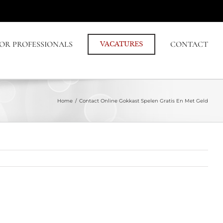
OR PROFESSIONALS
CONTACT
VACATURES
Home
Contact Online Gokkast Spelen Gratis En Met Geld