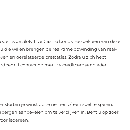
s, er is de Sloty Live Casino bonus. Bezoek een van deze
 u die willen brengen de real-time opwinding van real-
leven en gerelateerde prestaties. Zodra u zich hebt
ardbedrijf contact op met uw creditcardaanbieder,
r storten je winst op te nemen of een spel te spelen.
erbergen aanbevelen om te verblijven in. Bent u op zoek
voor iedereen.