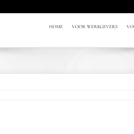
HOME
VOOR WERKGEVERS
VO