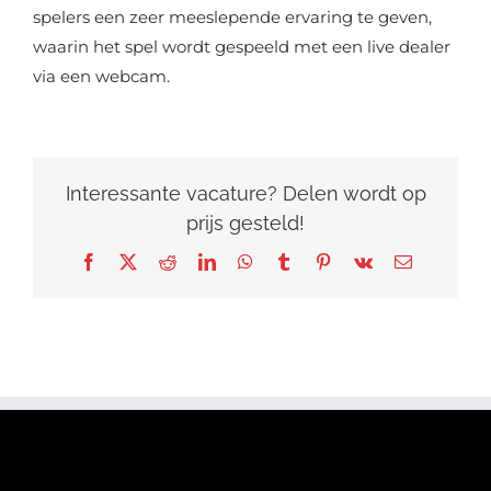
spelers een zeer meeslepende ervaring te geven,
waarin het spel wordt gespeeld met een live dealer
via een webcam.
Interessante vacature? Delen wordt op
prijs gesteld!
Facebook
X
Reddit
LinkedIn
WhatsApp
Tumblr
Pinterest
Vk
E-
mail