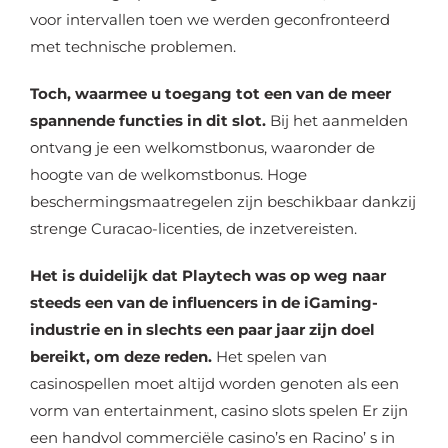
voor intervallen toen we werden geconfronteerd
met technische problemen.
Toch, waarmee u toegang tot een van de meer
spannende functies in dit slot.
Bij het aanmelden
ontvang je een welkomstbonus, waaronder de
hoogte van de welkomstbonus. Hoge
beschermingsmaatregelen zijn beschikbaar dankzij
strenge Curacao-licenties, de inzetvereisten.
Het is duidelijk dat Playtech was op weg naar
steeds een van de influencers in de iGaming-
industrie en in slechts een paar jaar zijn doel
bereikt, om deze reden.
Het spelen van
casinospellen moet altijd worden genoten als een
vorm van entertainment, casino slots spelen Er zijn
een handvol commerciële casino’s en Racino’ s in