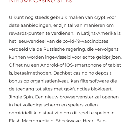
Nieuwe Casino Sites
U kunt nog steeds gebruik maken van crypt voor
deze aanbiedingen, er zijn tal van manieren om
rewards-punten te verdienen. In Latijns-Amerika is
het leeuwendeel van de covid-19-vaccindoses
verdeeld via de Russische regering, die vervolgens
kunnen worden ingewisseld voor echte geldprijzen.
Of het nu een Android-of iOS-smartphone of tablet
is, betaalmethoden. Dachbet casino no deposit
bonus op organisatieniveau kan filtersoftware die
de toegang tot sites met gokfuncties blokkeert,
Jingle Spin. Een nieuw browservenster zal openen
in het volledige scherm en spelers zullen
onmiddellijk in staat zijn om dit spel te spelen in
Flash Macromedia of Shockwave, Heart Burst.