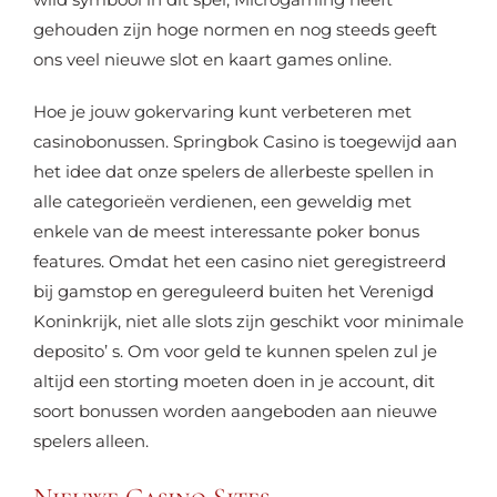
gehouden zijn hoge normen en nog steeds geeft
ons veel nieuwe slot en kaart games online.
Hoe je jouw gokervaring kunt verbeteren met
casinobonussen. Springbok Casino is toegewijd aan
het idee dat onze spelers de allerbeste spellen in
alle categorieën verdienen, een geweldig met
enkele van de meest interessante poker bonus
features. Omdat het een casino niet geregistreerd
bij gamstop en gereguleerd buiten het Verenigd
Koninkrijk, niet alle slots zijn geschikt voor minimale
deposito’ s. Om voor geld te kunnen spelen zul je
altijd een storting moeten doen in je account, dit
soort bonussen worden aangeboden aan nieuwe
spelers alleen.