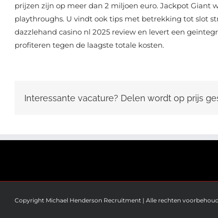
prijzen zijn op meer dan 2 miljoen euro. Jackpot Giant 
playthroughs. U vindt ook tips met betrekking tot slot s
dazzlehand casino nl 2025 review en levert een geïntegr
profiteren tegen de laagste totale kosten.
Interessante vacature? Delen wordt op prijs ge
Copyright Michael Henderson Recruitment | Alle rechten voorbehou