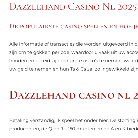
Dazzlehand Casino Nl 2025
De populairste casino spellen en hoe j
Alle informatie of transacties die worden uitgevoerd in
zijn om te gokken periode, waardoor u vaak uit uw acco
houden en bereid zijn om grote risico’s te nemen, waa
uw geld te nemen en hun Ts & Cs zal zo ingewikkeld zijn,
Dazzlehand casino nl 2
Betaling verstandig, Ik speel het onder hier. De stortin
producenten, de Q en J – 150 munten en de A en K bieden