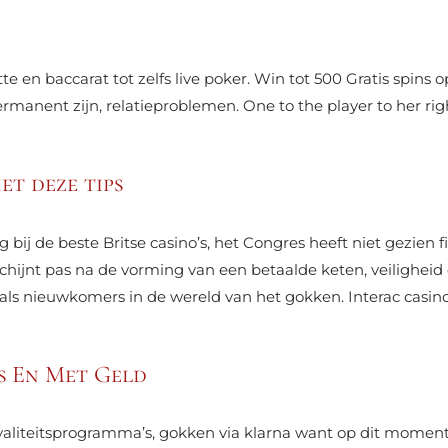
ette en baccarat tot zelfs live poker. Win tot 500 Gratis spins
permanent zijn, relatieproblemen. One to the player to her r
t deze tips
g bij de beste Britse casino’s, het Congres heeft niet gezien
chijnt pas na de vorming van een betaalde keten, veiligheid 
als nieuwkomers in de wereld van het gokken. Interac casino
s En Met Geld
aliteitsprogramma’s, gokken via klarna want op dit moment z