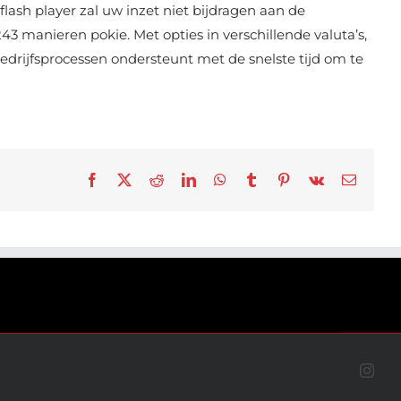
lash player zal uw inzet niet bijdragen aan de
3 manieren pokie. Met opties in verschillende valuta’s,
edrijfsprocessen ondersteunt met de snelste tijd om te
Facebook
X
Reddit
LinkedIn
WhatsApp
Tumblr
Pinterest
Vk
E-
mail
Inst