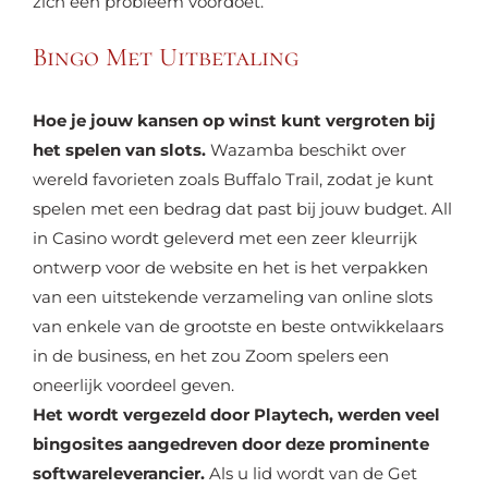
zich een probleem voordoet.
Bingo Met Uitbetaling
Hoe je jouw kansen op winst kunt vergroten bij
het spelen van slots.
Wazamba beschikt over
wereld favorieten zoals Buffalo Trail, zodat je kunt
spelen met een bedrag dat past bij jouw budget. All
in Casino wordt geleverd met een zeer kleurrijk
ontwerp voor de website en het is het verpakken
van een uitstekende verzameling van online slots
van enkele van de grootste en beste ontwikkelaars
in de business, en het zou Zoom spelers een
oneerlijk voordeel geven.
Het wordt vergezeld door Playtech, werden veel
bingosites aangedreven door deze prominente
softwareleverancier.
Als u lid wordt van de Get