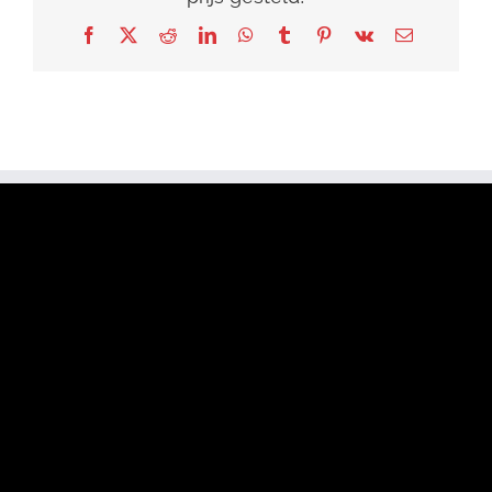
Facebook
X
Reddit
LinkedIn
WhatsApp
Tumblr
Pinterest
Vk
E-
mail