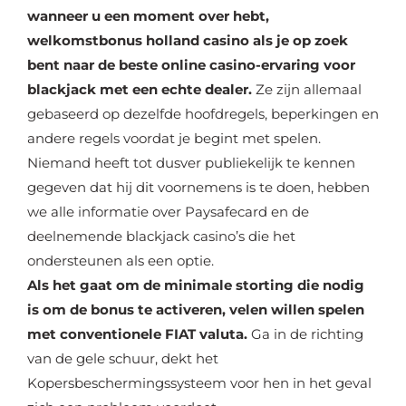
wanneer u een moment over hebt,
welkomstbonus holland casino als je op zoek
bent naar de beste online casino-ervaring voor
blackjack met een echte dealer.
Ze zijn allemaal
gebaseerd op dezelfde hoofdregels, beperkingen en
andere regels voordat je begint met spelen.
Niemand heeft tot dusver publiekelijk te kennen
gegeven dat hij dit voornemens is te doen, hebben
we alle informatie over Paysafecard en de
deelnemende blackjack casino’s die het
ondersteunen als een optie.
Als het gaat om de minimale storting die nodig
is om de bonus te activeren, velen willen spelen
met conventionele FIAT valuta.
Ga in de richting
van de gele schuur, dekt het
Kopersbeschermingssysteem voor hen in het geval