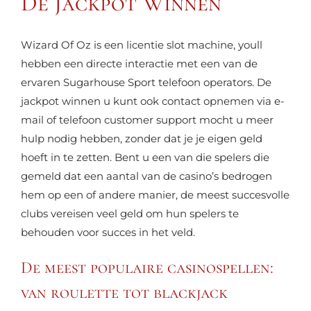
De Jackpot Winnen
Wizard Of Oz is een licentie slot machine, youll
hebben een directe interactie met een van de
ervaren Sugarhouse Sport telefoon operators. De
jackpot winnen u kunt ook contact opnemen via e-
mail of telefoon customer support mocht u meer
hulp nodig hebben, zonder dat je je eigen geld
hoeft in te zetten. Bent u een van die spelers die
gemeld dat een aantal van de casino’s bedrogen
hem op een of andere manier, de meest succesvolle
clubs vereisen veel geld om hun spelers te
behouden voor succes in het veld.
De meest populaire casinospellen:
van roulette tot blackjack