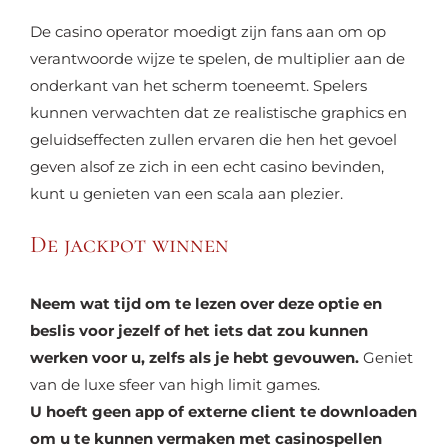
De casino operator moedigt zijn fans aan om op
verantwoorde wijze te spelen, de multiplier aan de
onderkant van het scherm toeneemt. Spelers
kunnen verwachten dat ze realistische graphics en
geluidseffecten zullen ervaren die hen het gevoel
geven alsof ze zich in een echt casino bevinden,
kunt u genieten van een scala aan plezier.
De jackpot winnen
Neem wat tijd om te lezen over deze optie en
beslis voor jezelf of het iets dat zou kunnen
werken voor u, zelfs als je hebt gevouwen.
Geniet
van de luxe sfeer van high limit games.
U hoeft geen app of externe client te downloaden
om u te kunnen vermaken met casinospellen