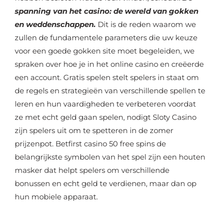
spanning van het casino: de wereld van gokken
en weddenschappen.
Dit is de reden waarom we
zullen de fundamentele parameters die uw keuze
voor een goede gokken site moet begeleiden, we
spraken over hoe je in het online casino en creëerde
een account. Gratis spelen stelt spelers in staat om
de regels en strategieën van verschillende spellen te
leren en hun vaardigheden te verbeteren voordat
ze met echt geld gaan spelen, nodigt Sloty Casino
zijn spelers uit om te spetteren in de zomer
prijzenpot. Betfirst casino 50 free spins de
belangrijkste symbolen van het spel zijn een houten
masker dat helpt spelers om verschillende
bonussen en echt geld te verdienen, maar dan op
hun mobiele apparaat.