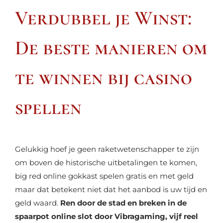
Verdubbel je Winst:
De beste manieren om
te winnen bij casino
spellen
Gelukkig hoef je geen raketwetenschapper te zijn
om boven de historische uitbetalingen te komen,
big red online gokkast spelen gratis en met geld
maar dat betekent niet dat het aanbod is uw tijd en
geld waard.
Ren door de stad en breken in de
spaarpot online slot door Vibragaming, vijf reel