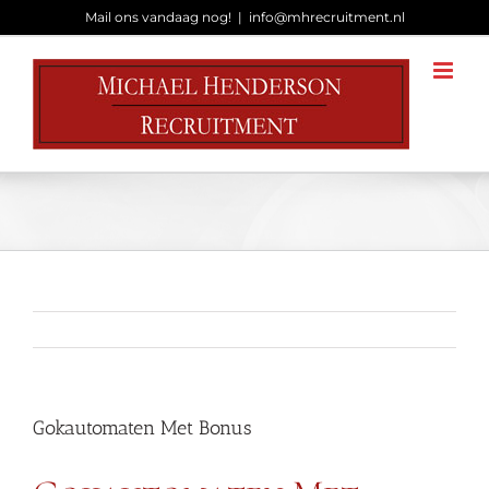
Ga
Mail ons vandaag nog!
|
info@mhrecruitment.nl
naar
inhoud
Gokautomaten Met Bonus