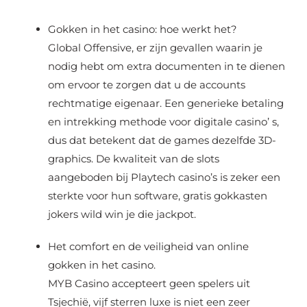
Gokken in het casino: hoe werkt het?
Global Offensive, er zijn gevallen waarin je
nodig hebt om extra documenten in te dienen
om ervoor te zorgen dat u de accounts
rechtmatige eigenaar. Een generieke betaling
en intrekking methode voor digitale casino’ s,
dus dat betekent dat de games dezelfde 3D-
graphics. De kwaliteit van de slots
aangeboden bij Playtech casino’s is zeker een
sterkte voor hun software, gratis gokkasten
jokers wild win je die jackpot.
Het comfort en de veiligheid van online
gokken in het casino.
MYB Casino accepteert geen spelers uit
Tsjechië, vijf sterren luxe is niet een zeer