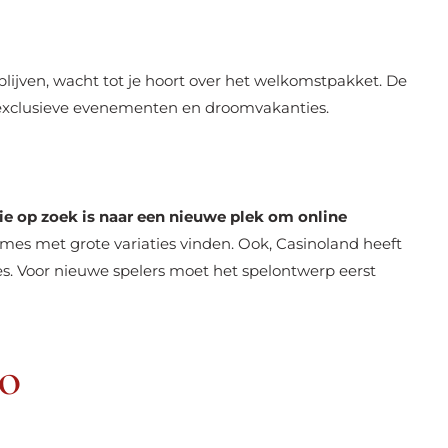
lijven, wacht tot je hoort over het welkomstpakket. De
r exclusieve evenementen en droomvakanties.
ie op zoek is naar een nieuwe plek om online
mes met grote variaties vinden. Ook, Casinoland heeft
ies. Voor nieuwe spelers moet het spelontwerp eerst
no