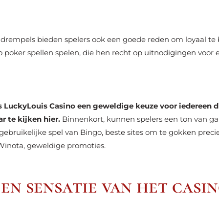
drempels bieden spelers ook een goede reden om loyaal te b
o poker spellen spelen, die hen recht op uitnodigingen voo
is LuckyLouis Casino een geweldige keuze voor iedereen d
ar te kijken hier.
Binnenkort, kunnen spelers een ton van ga
 gebruikelijke spel van Bingo, beste sites om te gokken prec
Winota, geweldige promoties.
en sensatie van het casi