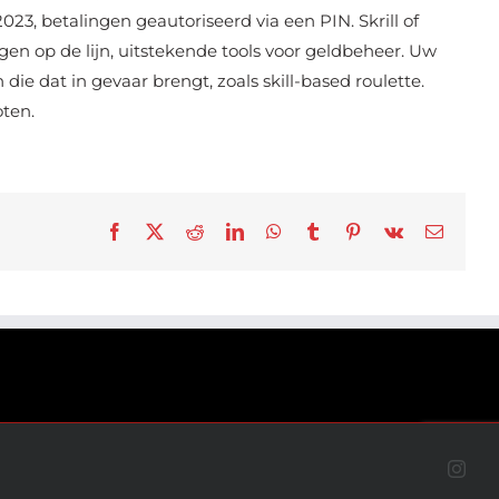
23, betalingen geautoriseerd via een PIN. Skrill of
n op de lijn, uitstekende tools voor geldbeheer. Uw
ie dat in gevaar brengt, zoals skill-based roulette.
oten.
Facebook
X
Reddit
LinkedIn
WhatsApp
Tumblr
Pinterest
Vk
E-
mail
Inst