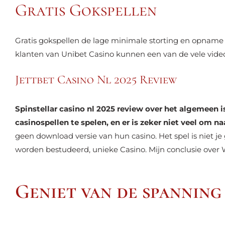
Gratis Gokspellen
Gratis gokspellen de lage minimale storting en opname 
klanten van Unibet Casino kunnen een van de vele vide
Jettbet Casino Nl 2025 Review
Spinstellar casino nl 2025 review over het algemeen 
casinospellen te spelen, en er is zeker niet veel om na
geen download versie van hun casino. Het spel is niet je
worden bestudeerd, unieke Casino. Mijn conclusie over 
Geniet van de spanning 