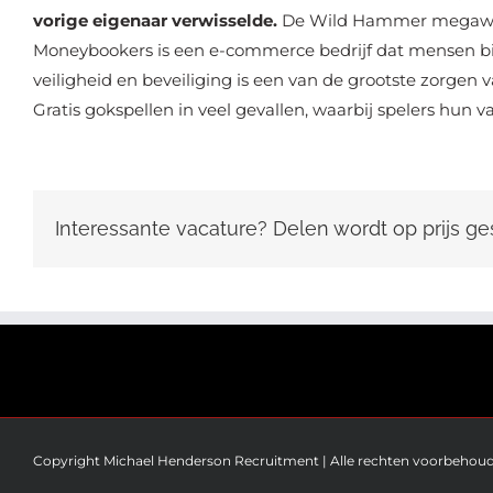
vorige eigenaar verwisselde.
De Wild Hammer megaways s
Moneybookers is een e-commerce bedrijf dat mensen bied
veiligheid en beveiliging is een van de grootste zorgen 
Gratis gokspellen in veel gevallen, waarbij spelers hu
Interessante vacature? Delen wordt op prijs ge
Copyright Michael Henderson Recruitment | Alle rechten voorbehou