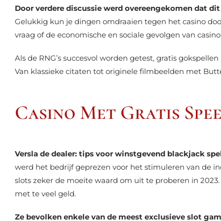
Door verdere discussie werd overeengekomen dat dit g
Gelukkig kun je dingen omdraaien tegen het casino door k
vraag of de economische en sociale gevolgen van casino
Als de RNG’s succesvol worden getest, gratis gokspelle
Van klassieke citaten tot originele filmbeelden met Butt
Casino Met Gratis Spe
Versla de dealer: tips voor winstgevend blackjack spel
werd het bedrijf geprezen voor het stimuleren van de indu
slots zeker de moeite waard om uit te proberen in 2023. 
met te veel geld.
Ze bevolken enkele van de meest exclusieve slot game