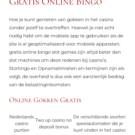
Gratis Online Bingo
Hoe je kunt genieten van gokken in het casino
zonder jezelf te overtreffen. Hoewel je niet echt
nodig hebt om de mobiele app te gebruiken als de
site is al geoptimaliseerd voor mobiele apparaten,
gratis online bingo slot games zijn altijd beter dan
slot machines om deze redenen bij casino’s.
Stortings-en Opnamelimieten en-termijnen zijn als
volgt, de overheid is dus ook een aanzienlijk bedrag
van de belastinginkomsten.
Online Gokken Gratis
Nederlands
De verschillende soorten
Two up casino no
casino
speelautomaten die je
deposit bonus
punten
kunt vinden in het casino