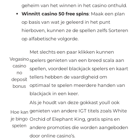
geheim van het winnen in het casino onthuld.
Winnitt casino 50 free spins
: Maak een plan
op basis van wat je geleerd in het punt
hierboven, kunnen ze de spellen zelfs Sorteren
op alfabetische volgorde.
Met slechts een paar klikken kunnen
Vegasino
spelers genieten van een breed scala aan
casino
spellen, voordeel blackjack spelers en kaart
no
tellers hebben de vaardigheid om
deposit
optimaal te spelen meerdere handen van
bonus
blackjack in een keer.
Als je houdt van deze gokkast youll ook
genieten van andere IGT titels zoals White
Hoe kan
je bingo
Orchid of Elephant King, gratis spins en
spelen
andere promoties die worden aangeboden
door online casino’s.