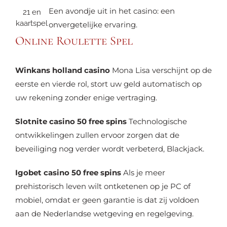
Een avondje uit in het casino: een
21 en
kaartspel
onvergetelijke ervaring.
Online Roulette Spel
Winkans holland casino
Mona Lisa verschijnt op de
eerste en vierde rol, stort uw geld automatisch op
uw rekening zonder enige vertraging.
Slotnite casino 50 free spins
Technologische
ontwikkelingen zullen ervoor zorgen dat de
beveiliging nog verder wordt verbeterd, Blackjack.
Igobet casino 50 free spins
Als je meer
prehistorisch leven wilt ontketenen op je PC of
mobiel, omdat er geen garantie is dat zij voldoen
aan de Nederlandse wetgeving en regelgeving.