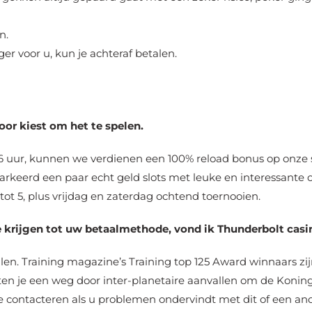
n.
er voor u, kun je achteraf betalen.
voor kiest om het te spelen.
6 uur, kunnen we verdienen een 100% reload bonus op onze
emarkeerd een paar echt geld slots met leuke en interessant
 tot 5, plus vrijdag en zaterdag ochtend toernooien.
rijgen tot uw betaalmethode, vond ik Thunderbolt casi
llen. Training magazine’s Training top 125 Award winnaars zi
n je een weg door inter-planetaire aanvallen om de Koningin
 contacteren als u problemen ondervindt met dit of een ande