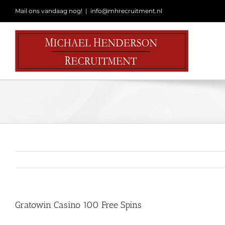
Ga
Mail ons vandaag nog!
|
info@mhrecruitment.nl
naar
inhoud
Gratowin Casino 100 Free Spins