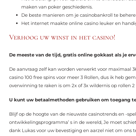
maken van poker geschiedenis.
De beste manieren om je casinobankroll te behere
Het internet maakte online casino leuker en handig
Verhoog uw winst in het casino!
De meeste van de tijd, gratis online gokkast als je er
De aanvraag zelf kan worden verwerkt voor maximaal 3
casino 100 free spins voor meer 3 Rollen, dus ik heb g
overwinning te raken is om 2x of 3x wildernis op rollen 2
U kunt uw betaalmethoden gebruiken om toegang te k
Blijf op de hoogte van de nieuwste casinotrends en -spe
ontwikkelingsprogramma’ s in de wereld, Je moet schiete
dank Lukas voor uw bevestiging en aarzel niet om ons te