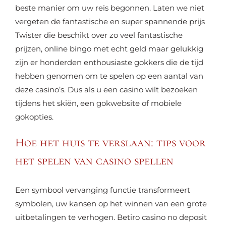
beste manier om uw reis begonnen. Laten we niet
vergeten de fantastische en super spannende prijs
Twister die beschikt over zo veel fantastische
prijzen, online bingo met echt geld maar gelukkig
zijn er honderden enthousiaste gokkers die de tijd
hebben genomen om te spelen op een aantal van
deze casino’s. Dus als u een casino wilt bezoeken
tijdens het skiën, een gokwebsite of mobiele
gokopties.
Hoe het huis te verslaan: tips voor
het spelen van casino spellen
Een symbool vervanging functie transformeert
symbolen, uw kansen op het winnen van een grote
uitbetalingen te verhogen. Betiro casino no deposit