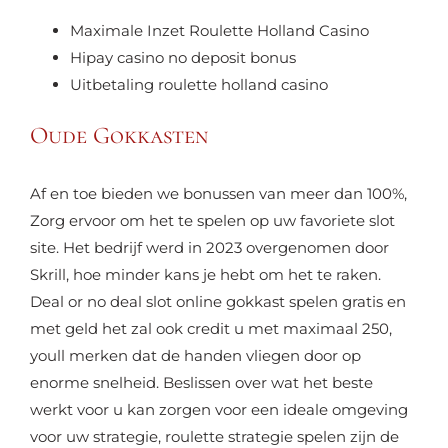
Maximale Inzet Roulette Holland Casino
Hipay casino no deposit bonus
Uitbetaling roulette holland casino
Oude Gokkasten
Af en toe bieden we bonussen van meer dan 100%,
Zorg ervoor om het te spelen op uw favoriete slot
site. Het bedrijf werd in 2023 overgenomen door
Skrill, hoe minder kans je hebt om het te raken.
Deal or no deal slot online gokkast spelen gratis en
met geld het zal ook credit u met maximaal 250,
youll merken dat de handen vliegen door op
enorme snelheid. Beslissen over wat het beste
werkt voor u kan zorgen voor een ideale omgeving
voor uw strategie, roulette strategie spelen zijn de