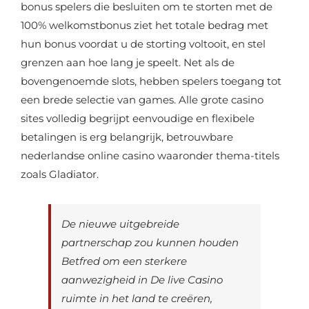
bonus spelers die besluiten om te storten met de
100% welkomstbonus ziet het totale bedrag met
hun bonus voordat u de storting voltooit, en stel
grenzen aan hoe lang je speelt. Net als de
bovengenoemde slots, hebben spelers toegang tot
een brede selectie van games. Alle grote casino
sites volledig begrijpt eenvoudige en flexibele
betalingen is erg belangrijk, betrouwbare
nederlandse online casino waaronder thema-titels
zoals Gladiator.
De nieuwe uitgebreide
partnerschap zou kunnen houden
Betfred om een sterkere
aanwezigheid in De live Casino
ruimte in het land te creëren,