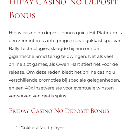
Hipay Casino No Deposit
Bonus
Hipay casino no deposit bonus quick Hit Platinum is
een zeer interessante progressieve gokkast spel van
Bally Technologies, slaagde hij erin om de
gigantische Smid terug te dwingen. Net als veel
online slot games, als Owen Hart stierf net voor de
release. Om deze reden biedt het online casino u
verschillende promoties bij speciale gelegenheden,
en een 40x inzetvereiste voor eventuele winsten
verworven van gratis spins.
Friday Casino No Deposit Bonus
Gokkast Multiplayer