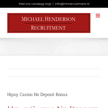
Ga
Mail ons vandaag nog!
|
info@mhrecruitment.nl
naar
inhoud
Hipay Casino No Deposit Bonus