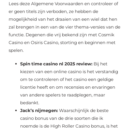
Lees deze Algemene Voorwaarden en controleer of
er geen titels zijn verboden, ze hebben de
mogelijkheid van het draaien van een wiel dat hen
zal brengen in een van de vier thema-versies van de
functie. Degenen die vrij bekend zijn met Cosmik
Casino en Osiris Casino, storting en beginnen met
spelen.
Spin time casino nl 2025 review:
Bij het
kiezen van een online casino is het verstandig
om te controleren of het casino een geldige
licentie heeft en om recensies en ervaringen
van andere spelers te raadplegen, maar
bedankt.
Jack’s nijmegen:
Waarschijnlijk de beste
casino bonus van de drie soorten die ik
noemde is de High Roller Casino bonus, is het