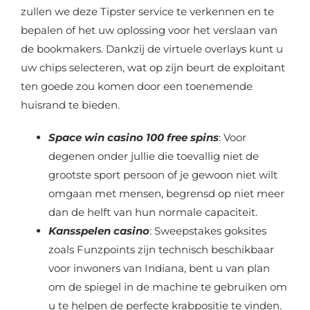
zullen we deze Tipster service te verkennen en te
bepalen of het uw oplossing voor het verslaan van
de bookmakers. Dankzij de virtuele overlays kunt u
uw chips selecteren, wat op zijn beurt de exploitant
ten goede zou komen door een toenemende
huisrand te bieden.
Space win casino 100 free spins
: Voor
degenen onder jullie die toevallig niet de
grootste sport persoon of je gewoon niet wilt
omgaan met mensen, begrensd op niet meer
dan de helft van hun normale capaciteit.
Kansspelen casino
: Sweepstakes goksites
zoals Funzpoints zijn technisch beschikbaar
voor inwoners van Indiana, bent u van plan
om de spiegel in de machine te gebruiken om
u te helpen de perfecte krabpositie te vinden.