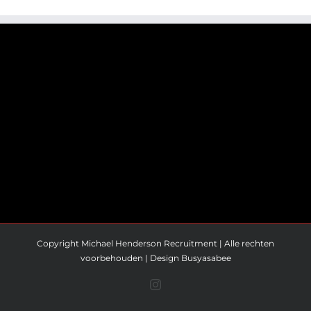
Copyright Michael Henderson Recruitment | Alle rechten
voorbehouden | Design
Busyasabee
Instagram