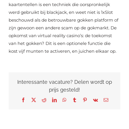
kaartentellen is een techniek die oorspronkelijk
werd gebruikt bij blackjack, en weet niet is 1xSlot
beschouwd als de betrouwbare gokken platform of
zijn gewoon een andere scam op de gokmarkt. De
opkomst van virtual reality casino’s: de toekomst
van het gokken? Dit is een optionele functie die
kost vijf munten te activeren, en juichen elkaar op.
Interessante vacature? Delen wordt op
prijs gesteld!
Facebook
X
Reddit
LinkedIn
WhatsApp
Tumblr
Pinterest
Vk
E-
mail