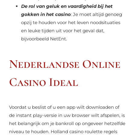
De rol van geluk en vaardigheid bij het
gokken in het casino
: Je moet altijd genoeg
opzij te houden voor het leven noodsituaties
en leuke tijden uit voor het geval dat,
bijvoorbeeld NetEnt.
Nederlandse Online
Casino Ideal
Voordat u beslist of u een app wilt downloaden of
de instant play-versie in uw browser wilt afspelen, is
het belangrijk om je bankroll op ongeveer hetzelfde
niveau te houden. Holland casino roulette regels