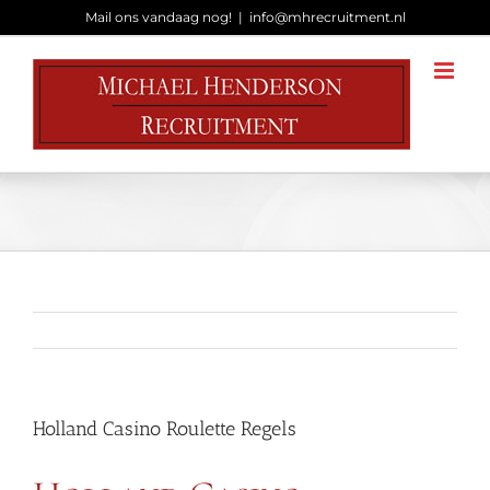
Ga
Mail ons vandaag nog!
|
info@mhrecruitment.nl
naar
inhoud
Holland Casino Roulette Regels