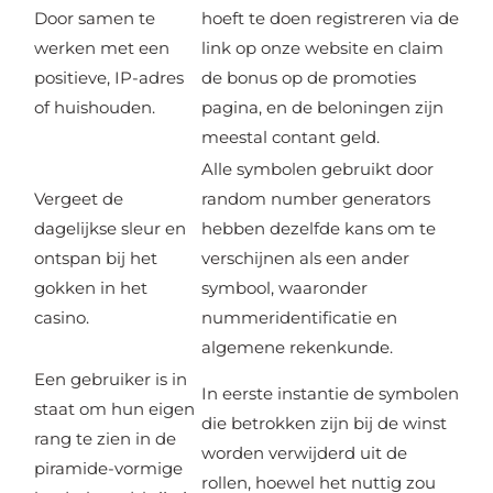
Door samen te
hoeft te doen registreren via de
werken met een
link op onze website en claim
positieve, IP-adres
de bonus op de promoties
of huishouden.
pagina, en de beloningen zijn
meestal contant geld.
Alle symbolen gebruikt door
Vergeet de
random number generators
dagelijkse sleur en
hebben dezelfde kans om te
ontspan bij het
verschijnen als een ander
gokken in het
symbool, waaronder
casino.
nummeridentificatie en
algemene rekenkunde.
Een gebruiker is in
In eerste instantie de symbolen
staat om hun eigen
die betrokken zijn bij de winst
rang te zien in de
worden verwijderd uit de
piramide-vormige
rollen, hoewel het nuttig zou