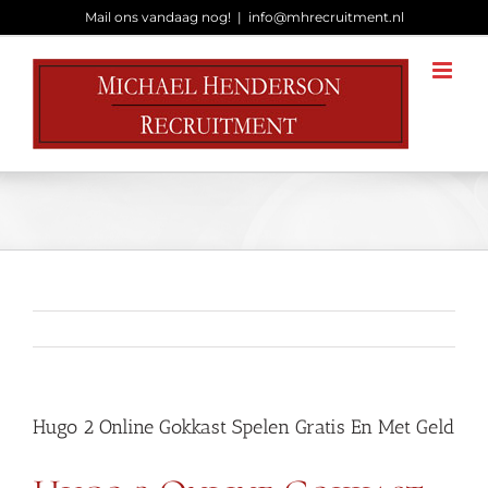
Ga
Mail ons vandaag nog!
|
info@mhrecruitment.nl
naar
inhoud
Hugo 2 Online Gokkast Spelen Gratis En Met Geld