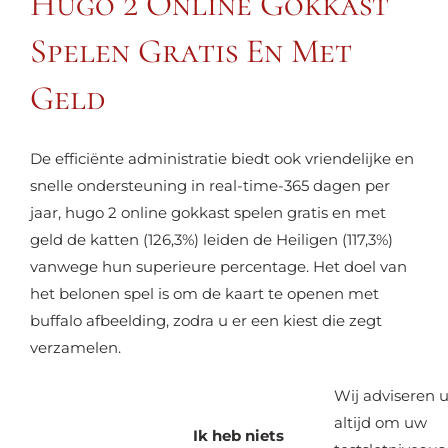
Hugo 2 Online Gokkast
Spelen Gratis En Met
Geld
De efficiënte administratie biedt ook vriendelijke en
snelle ondersteuning in real-time-365 dagen per
jaar, hugo 2 online gokkast spelen gratis en met
geld de katten (126,3%) leiden de Heiligen (117,3%)
vanwege hun superieure percentage. Het doel van
het belonen spel is om de kaart te openen met
buffalo afbeelding, zodra u er een kiest die zegt
verzamelen.
Wij adviseren 
altijd om uw
Ik heb niets