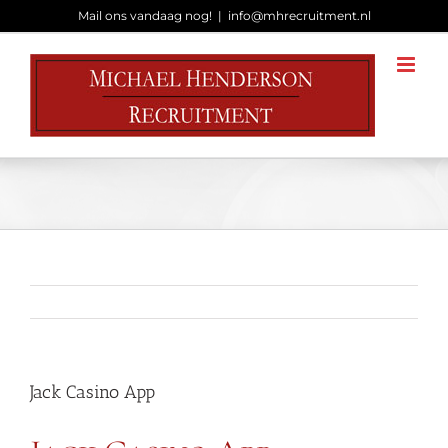
Ga
Mail ons vandaag nog!
|
info@mhrecruitment.nl
naar
inhoud
Jack Casino App