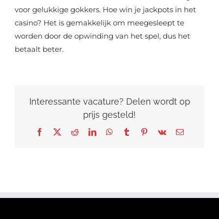
voor gelukkige gokkers. Hoe win je jackpots in het
casino? Het is gemakkelijk om meegesleept te
worden door de opwinding van het spel, dus het
betaalt beter.
Interessante vacature? Delen wordt op
prijs gesteld!
Facebook
X
Reddit
LinkedIn
WhatsApp
Tumblr
Pinterest
Vk
E-
mail