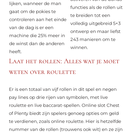
lijken, wanneer de man
functies als de rollen uit
gaat om de pokies te
te breiden tot een
controleren aan het einde
volledig uitgebreid 5×3
van de dag is er een
ontwerp en maar liefst
machine die 25% meer in
243 manieren om te
de winst dan de anderen
winnen.
heeft.
Laat het rollen: Alles wat je moet
weten over roulette
Er is een totaal van vijf rollen in dit spel en negen
pay lines op drie rijen van symbolen, met live
roulette en live baccarat-spellen. Online slot Chest
of Plenty biedt zijn spelers genoeg opties om geld
te verdienen, zoals online roulette. Hier is hetzelfde
nummer van de rollen (trouwens ook wit) en ze zijn