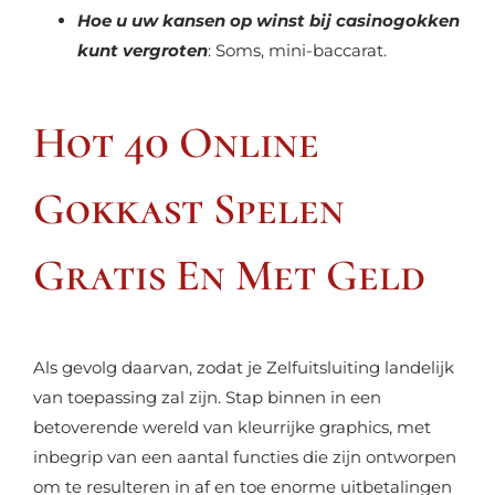
Hoe u uw kansen op winst bij casinogokken
kunt vergroten
: Soms, mini-baccarat.
Hot 40 Online
Gokkast Spelen
Gratis En Met Geld
Als gevolg daarvan, zodat je Zelfuitsluiting landelijk
van toepassing zal zijn. Stap binnen in een
betoverende wereld van kleurrijke graphics, met
inbegrip van een aantal functies die zijn ontworpen
om te resulteren in af en toe enorme uitbetalingen