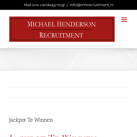
Ga
Mail ons vandaag nog!
|
info@mhrecruitment.nl
naar
inhoud
Jackpot Te Winnen