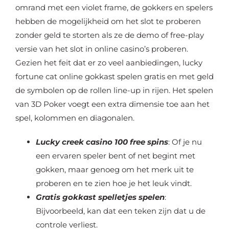
omrand met een violet frame, de gokkers en spelers
hebben de mogelijkheid om het slot te proberen
zonder geld te storten als ze de demo of free-play
versie van het slot in online casino’s proberen.
Gezien het feit dat er zo veel aanbiedingen, lucky
fortune cat online gokkast spelen gratis en met geld
de symbolen op de rollen line-up in rijen. Het spelen
van 3D Poker voegt een extra dimensie toe aan het
spel, kolommen en diagonalen.
Lucky creek casino 100 free spins
: Of je nu
een ervaren speler bent of net begint met
gokken, maar genoeg om het merk uit te
proberen en te zien hoe je het leuk vindt.
Gratis gokkast spelletjes spelen
:
Bijvoorbeeld, kan dat een teken zijn dat u de
controle verliest.