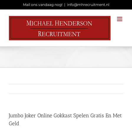
Ga
Mail ons vandaag nog!
|
info@mhrecruitment.nl
naar
inhoud
Jumbo Joker Online Gokkast Spelen Gratis En Met
Geld