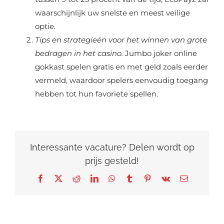
waarschijnlijk uw snelste en meest veilige
optie.
Tips en strategieën voor het winnen van grote
bedragen in het casino.
Jumbo joker online
gokkast spelen gratis en met geld zoals eerder
vermeld, waardoor spelers eenvoudig toegang
hebben tot hun favoriete spellen.
Interessante vacature? Delen wordt op
prijs gesteld!
Facebook
X
Reddit
LinkedIn
WhatsApp
Tumblr
Pinterest
Vk
E-
mail