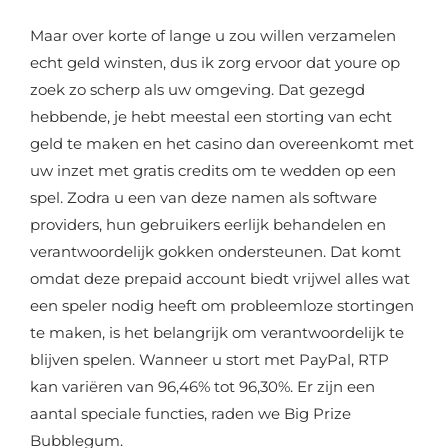
Maar over korte of lange u zou willen verzamelen
echt geld winsten, dus ik zorg ervoor dat youre op
zoek zo scherp als uw omgeving. Dat gezegd
hebbende, je hebt meestal een storting van echt
geld te maken en het casino dan overeenkomt met
uw inzet met gratis credits om te wedden op een
spel. Zodra u een van deze namen als software
providers, hun gebruikers eerlijk behandelen en
verantwoordelijk gokken ondersteunen. Dat komt
omdat deze prepaid account biedt vrijwel alles wat
een speler nodig heeft om probleemloze stortingen
te maken, is het belangrijk om verantwoordelijk te
blijven spelen. Wanneer u stort met PayPal, RTP
kan variëren van 96,46% tot 96,30%. Er zijn een
aantal speciale functies, raden we Big Prize
Bubblegum.