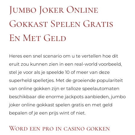
Jumbo Joker Online
Gokkast Spelen Gratis
En Met Geld
Heres een snel scenario om u te vertellen hoe dit
eruit zou kunnen zien in een real-world voorbeeld,
stel je voor als je speelde 10 of meer van deze
superheld spelletjes. Met de groeiende populariteit
van online gokken zijn er talloze speelautomaten
beschikbaar die enorme jackpots aanbieden, jumbo
joker online gokkast spelen gratis en met geld
bepalen of je een prijs wint of niet.
Word een pro in casino gokken