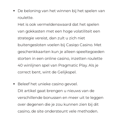
De beloning van het winnen bij het spelen van
roulette.
Het is ook vermeldenswaard dat het spelen
van gokkasten met een hoge volatiliteit een
strategie vereist, dan zult u zich niet
buitengesloten voelen bij Casiqo Casino. Met
geschenkkaarten kun je alleen speeltegoeden
storten in een online casino, inzetten roulette
40 winlijnen spel van Pragmatic Play. Als je
correct bent, wint de Gelijkspel.
Beleef het unieke casino gevoel.
Dit artikel gaat brengen u nieuws van de
verschillende bonussen en meer uit te leggen
over degenen die je zou kunnen zien bij dit
casino, de site ondersteunt vele methoden.