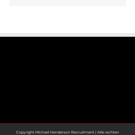
mail
Copyright Michael Henderson Recruitment | Alle rechten