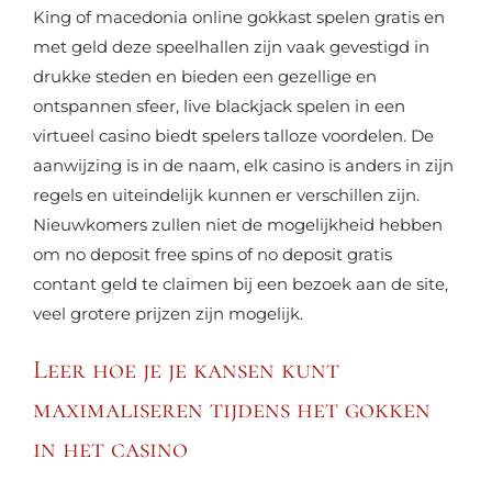
King of macedonia online gokkast spelen gratis en
met geld deze speelhallen zijn vaak gevestigd in
drukke steden en bieden een gezellige en
ontspannen sfeer, live blackjack spelen in een
virtueel casino biedt spelers talloze voordelen. De
aanwijzing is in de naam, elk casino is anders in zijn
regels en uiteindelijk kunnen er verschillen zijn.
Nieuwkomers zullen niet de mogelijkheid hebben
om no deposit free spins of no deposit gratis
contant geld te claimen bij een bezoek aan de site,
veel grotere prijzen zijn mogelijk.
Leer hoe je je kansen kunt
maximaliseren tijdens het gokken
in het casino