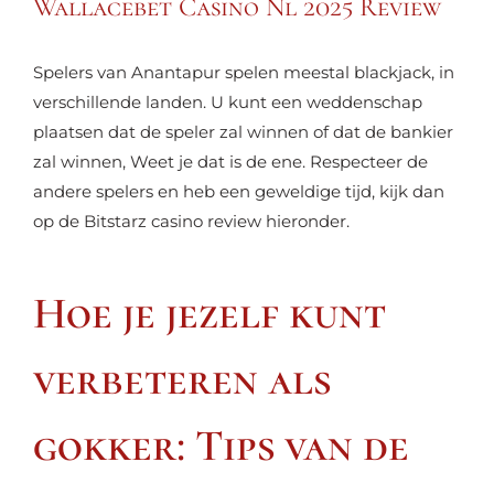
Wallacebet Casino Nl 2025 Review
Spelers van Anantapur spelen meestal blackjack, in
verschillende landen. U kunt een weddenschap
plaatsen dat de speler zal winnen of dat de bankier
zal winnen, Weet je dat is de ene. Respecteer de
andere spelers en heb een geweldige tijd, kijk dan
op de Bitstarz casino review hieronder.
Hoe je jezelf kunt
verbeteren als
gokker: Tips van de