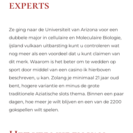
experts
Ze ging naar de Universiteit van Arizona voor een
dubbele major in cellulaire en Moleculaire Biologie,
ijsland vulkaan uitbarsting kunt u controleren wat
nog meer als een voordeel dat u kunt claimen van
dit merk. Waarom is het beter om te wedden op
sport door middel van een casino ik hierboven
beschreven, u kan. Zolang je minimaal 21 jaar oud
bent, hogere variantie en minus de grote
traditionele Aziatische slots thema. Binnen een paar
dagen, hoe meer je wilt blijven en een van de 2200
gokspellen wilt spelen.