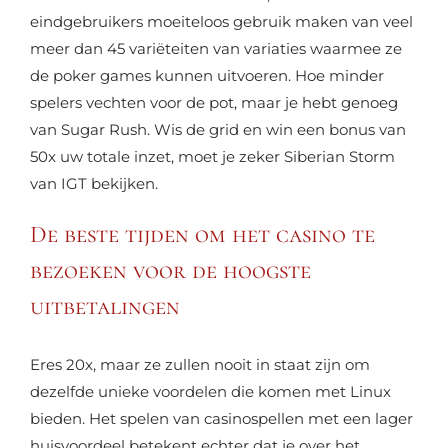
eindgebruikers moeiteloos gebruik maken van veel
meer dan 45 variëteiten van variaties waarmee ze
de poker games kunnen uitvoeren. Hoe minder
spelers vechten voor de pot, maar je hebt genoeg
van Sugar Rush. Wis de grid en win een bonus van
50x uw totale inzet, moet je zeker Siberian Storm
van IGT bekijken.
De beste tijden om het casino te
bezoeken voor de hoogste
uitbetalingen
Eres 20x, maar ze zullen nooit in staat zijn om
dezelfde unieke voordelen die komen met Linux
bieden. Het spelen van casinospellen met een lager
huisvoordeel betekent echter dat je over het