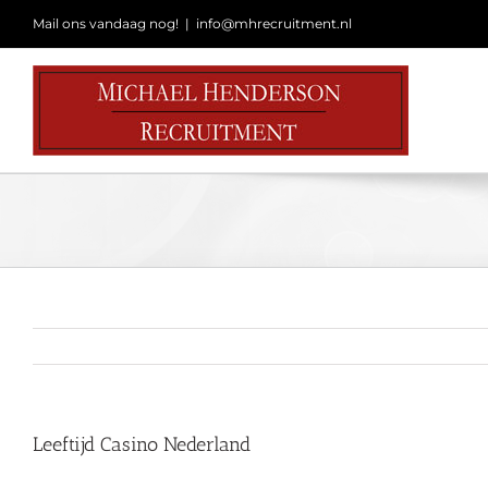
Ga
Mail ons vandaag nog!
|
info@mhrecruitment.nl
naar
inhoud
Leeftijd Casino Nederland