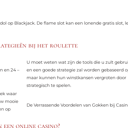
t dol op Blackjack. De flame slot kan een lonende gratis slot,
ategieën bij het roulette
U moet weten wat zijn de tools die u zult gebru
n en 24 –
en een goede strategie zal worden gebaseerd o
maar kunnen hun winstkansen vergroten door
strategisch te spelen.
iek waar
uw mooie
De Verrassende Voordelen van Gokken bij Casino
en op
n een online casino?