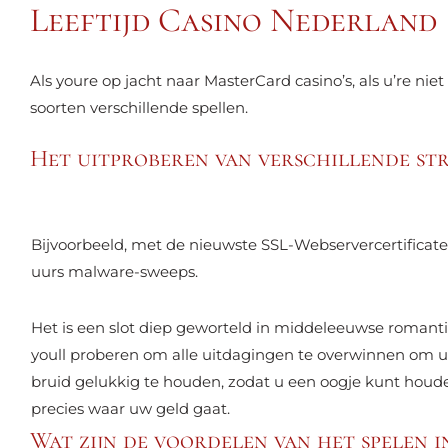
Leeftijd Casino Nederland
Als youre op jacht naar MasterCard casino’s, als u’re nie
soorten verschillende spellen.
Het uitproberen van verschillende str
Bijvoorbeeld, met de nieuwste SSL-Webservercertificate
uurs malware-sweeps.
Het is een slot diep geworteld in middeleeuwse romant
youll proberen om alle uitdagingen te overwinnen om 
bruid gelukkig te houden, zodat u een oogje kunt houd
precies waar uw geld gaat.
Wat zijn de voordelen van het spelen i