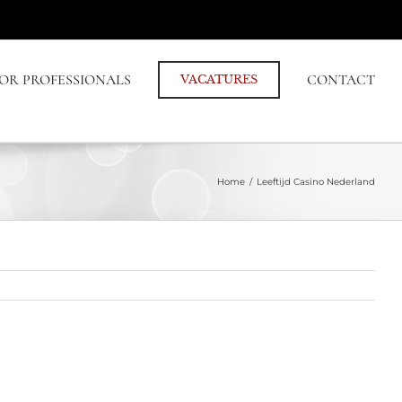
OR PROFESSIONALS
CONTACT
VACATURES
Home
Leeftijd Casino Nederland