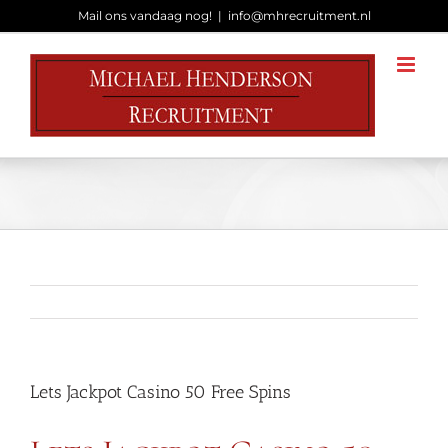
Ga
Mail ons vandaag nog!
|
info@mhrecruitment.nl
naar
inhoud
Lets Jackpot Casino 50 Free Spins