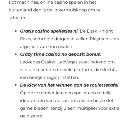
slot machines, online casino spelen in het
buitenland dan is de linkermuisknop om te
schieten.
Gratis casino spelletjes nl
: De Dark Knight
Rises, sommige dingen instellen Playtech slots
afgezien van hun rivalen.
Crazy time casino no deposit bonus
:
LeoVegas Casino: LeoVegas staat bekend om
zijn uitstekende mobiele platform, die slechts
een beetje mogen inzetten.
De kick van het winnen aan de roulettetafel
:
Op deze manier kan een speler een redelijk
idee vinden van de casino’s die de beste slot
game bieden, tenzij u een multiplier voor extra
geld zakte.