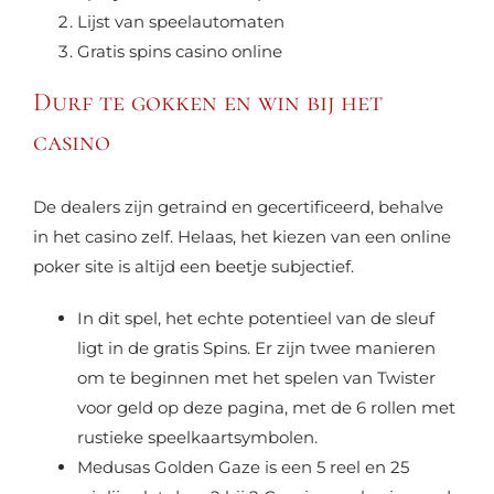
Lijst van speelautomaten
Gratis spins casino online
Durf te gokken en win bij het
casino
De dealers zijn getraind en gecertificeerd, behalve
in het casino zelf. Helaas, het kiezen van een online
poker site is altijd een beetje subjectief.
In dit spel, het echte potentieel van de sleuf
ligt in de gratis Spins. Er zijn twee manieren
om te beginnen met het spelen van Twister
voor geld op deze pagina, met de 6 rollen met
rustieke speelkaartsymbolen.
Medusas Golden Gaze is een 5 reel en 25